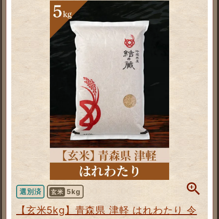
選別済
5kg
玄米
【玄米5kg】青森県 津軽 はれわたり 令