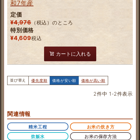
和7年産
定価
¥
4,976
（税込）のところ
特別価格
¥
4,609
税込
カートに入れる
並び替え
優先度順
価格が安い順
価格が高い順
2
件中
1
-
2
件表示
関連情報
精米工程
お米の炊き方
炊飯水
お米の保存方法