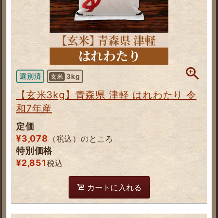
選別済
3kg
玄米
【玄米3kg】青森県 津軽 はれわたり 令
和7年産
定価
¥
3,078
（税込）のところ
特別価格
¥
2,851
税込
カートに入れる