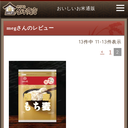
おいしいお米通販
megさんのレビュー
13
件中
11
-
13
件表示
1
2