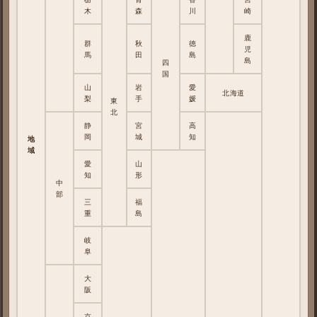
木
森
川
崎
鹿
群
秋
徳
児
馬
田
島
島
四
国
山
岩
愛
北海道
梨
手
媛
東
北
静
宮
高
岡
城
知
地
域
愛
山
知
形
中
部
三
福
重
島
岐
阜
大
阪
京