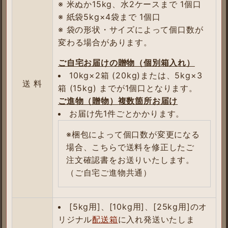
※ 米ぬか15kg、水2ケースまで 1個口
※ 紙袋5kg×4袋まで 1個口
※ 袋の形状・サイズによって個口数が
変わる場合があります。
ご自宅お届けの贈物（個別箱入れ）
10kg×2箱 (20kg)または、5kg×3
送 料
箱 (15kg) までが1個口となります。
ご進物（贈物）複数箇所お届け
お届け先1件ごとかかります。
※梱包によって個口数が変更になる
場合、こちらで送料を修正したご
注文確認書をお送りいたします。
（ご自宅ご進物共通）
[5kg用]、[10kg用]、[25kg用]のオ
リジナル
配送箱
に入れ発送いたしま