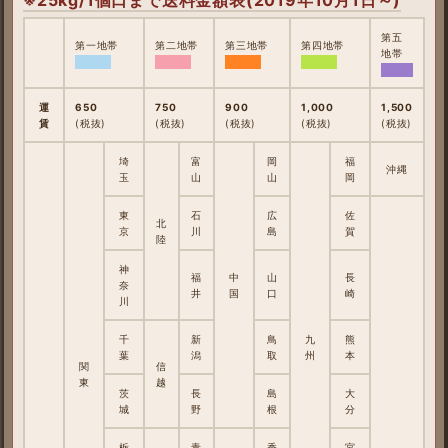
第五
第一地帯
第二地帯
第三地帯
第四地帯
地帯
運
650
750
900
1,000
1,500
賃
(税抜)
(税抜)
(税抜)
(税抜)
(税抜)
埼
富
岡
福
沖縄
玉
山
山
岡
東
石
広
佐
北
京
川
島
賀
陸
神
福
中
山
長
奈
井
国
口
崎
川
千
新
鳥
九
熊
葉
潟
取
州
本
関
信
東
越
茨
長
島
大
城
野
根
分
栃
青
香
宮