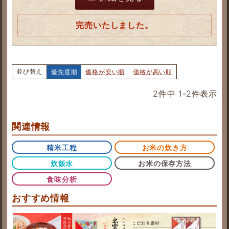
完売いたしました。
並び替え
優先度順
価格が安い順
価格が高い順
2
件中
1
-
2
件表示
関連情報
精米工程
お米の炊き方
炊飯水
お米の保存方法
食味分析
おすすめ情報