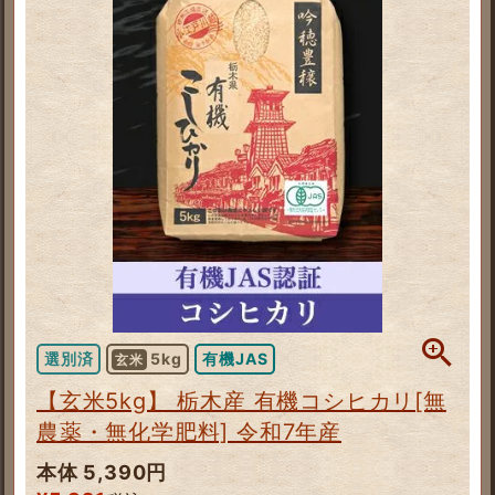
選別済
5kg
有機JAS
玄米
【玄米5kg】 栃木産 有機コシヒカリ[無
農薬・無化学肥料] 令和7年産
本体 5,390円