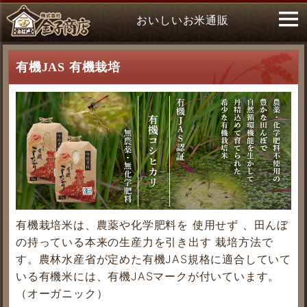
おいしいお米通販
有機JAS 有機栽培
有機栽培米は、農薬や化学肥料を 使用せず 、田んぼ
の持っている本来の生産力を引き出す 栽培方法で
す。農林水産省が定めた有機JAS規格に適合していて
いる有機米には、有機JASマークが付いています。
（オーガニック）