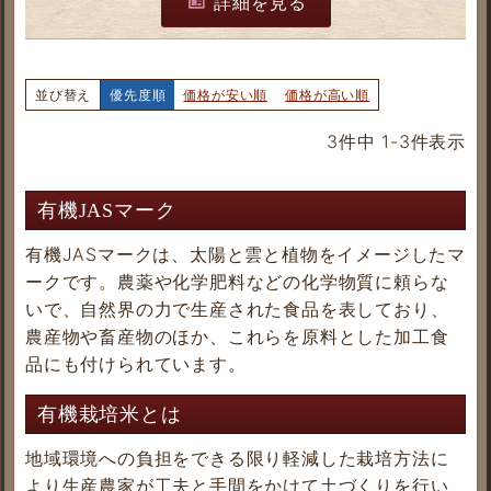
詳細を見る
並び替え
優先度順
価格が安い順
価格が高い順
3
件中
1
-
3
件表示
有機JASマーク
有機JASマークは、太陽と雲と植物をイメージしたマ
ークです。農薬や化学肥料などの化学物質に頼らな
いで、自然界の力で生産された食品を表しており、
農産物や畜産物のほか、これらを原料とした加工食
品にも付けられています。
有機栽培米とは
地域環境への負担をできる限り軽減した栽培方法に
より生産農家が工夫と手間をかけて土づくりを行い