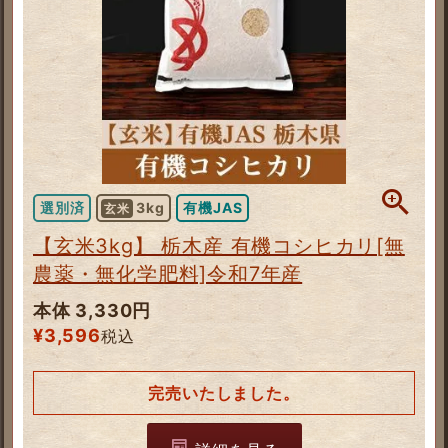
選別済
3kg
有機JAS
玄米
【玄米3kg】 栃木産 有機コシヒカリ[無
農薬・無化学肥料]令和7年産
本体 3,330円
¥
3,596
税込
完売いたしました。