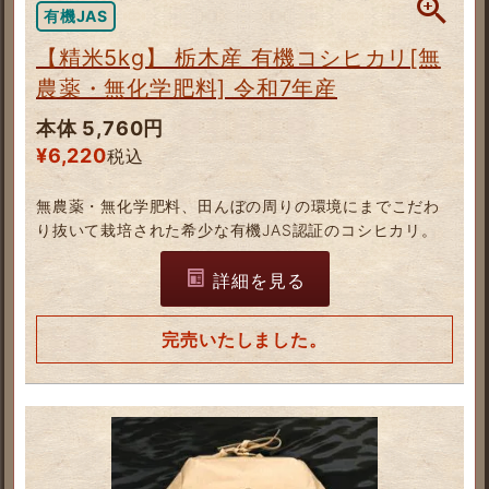
有機JAS
【精米5kg】 栃木産 有機コシヒカリ[無
農薬・無化学肥料] 令和7年産
本体 5,760円
¥
6,220
税込
無農薬・無化学肥料、田んぼの周りの環境にまでこだわ
り抜いて栽培された希少な有機JAS認証のコシヒカリ。
詳細を見る
完売いたしました。