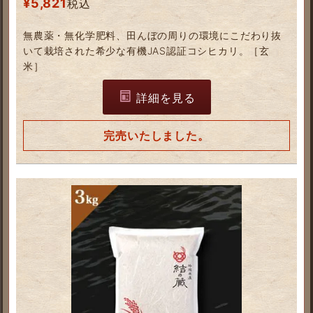
¥
5,821
税込
無農薬・無化学肥料、田んぼの周りの環境にこだわり抜
いて栽培された希少な有機JAS認証コシヒカリ。［玄
米］
詳細を見る
完売いたしました。