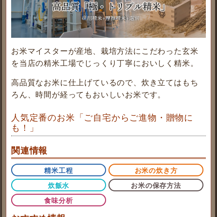
お米マイスターが産地、栽培方法にこだわった玄米
を当店の精米工場でじっくり丁寧においしく精米。
高品質なお米に仕上げているので、炊き立てはもち
ろん、時間が経ってもおいしいお米です。
人気定番のお米「ご自宅からご進物・贈物に
も！」
関連情報
精米工程
お米の炊き方
炊飯水
お米の保存方法
食味分析