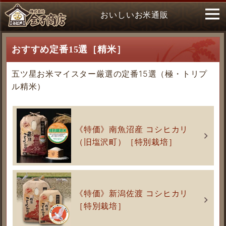
おいしいお米通販
おすすめ定番15選［精米］
五ツ星お米マイスター厳選の定番15選（極・トリプ
ル精米）
《特価》南魚沼産 コシヒカリ
（旧塩沢町）［特別栽培］
《特価》新潟佐渡 コシヒカリ
［特別栽培］