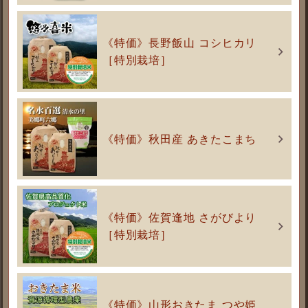
《特価》長野飯山 コシヒカリ
［特別栽培］
《特価》秋田産 あきたこまち
《特価》佐賀逢地 さがびより
［特別栽培］
《特価》山形おきたま つや姫