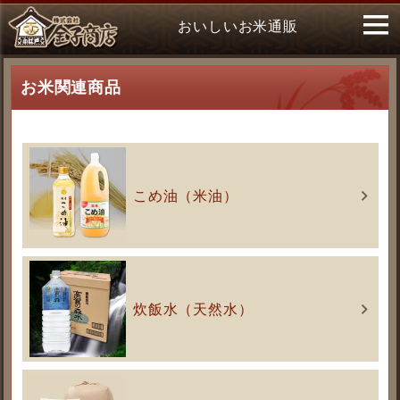
おいしいお米通販
お米関連商品
こめ油（米油）
炊飯水（天然水）