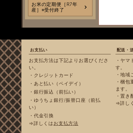
お米の定期便［R7年
産］※受付終了
お支払い
配送・
お支払方法は下記よりお選びくださ
・ヤマ
い。
す。
・地域
・クレジットカード
・梱包重
・あと払い（ペイデイ）
ます。
・銀行振込（前払い）
・置き
・ゆうちょ銀行/振替口座（前払
⇒詳し
い）
・代金引換
⇒詳しくは
お支払方法