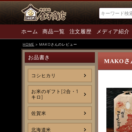
検索
ホーム
商品一覧
注文履歴
メディア紹介
HOME
MAKOさんのレビュー
お品書き
MAKO
コシヒカリ
お米のギフト[2合・1
キロ]
佐賀米
北海道米