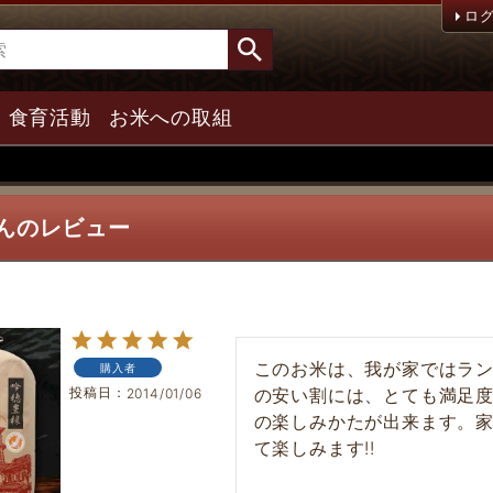
ロ
食育活動
お米への取組
さんのレビュー
このお米は、我が家ではラン
購入者
投稿日
の安い割には、とても満足
2014/01/06
の楽しみかたが出来ます。
て楽しみます!!