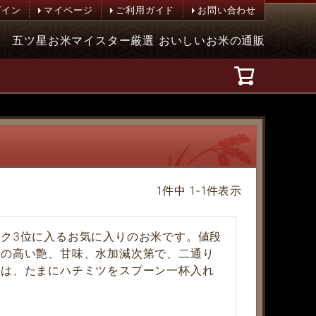
グイン
マイページ
ご利用ガイド
お問い合わせ
五ツ星お米マイスター厳選 おいしいお米の通販
1
件中
1
-
1
件表示
ク3位に入るお気に入りのお米です。値段
度の高い艶、甘味、水加減次第で、二通り
家は、たまにハチミツをスプーン一杯入れ