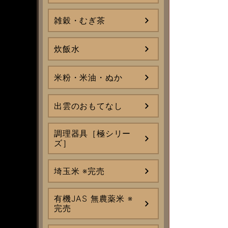
雑穀・むぎ茶
炊飯水
米粉・米油・ぬか
出雲のおもてなし
調理器具［極シリー
ズ］
埼玉米 ※完売
有機JAS 無農薬米 ※
完売