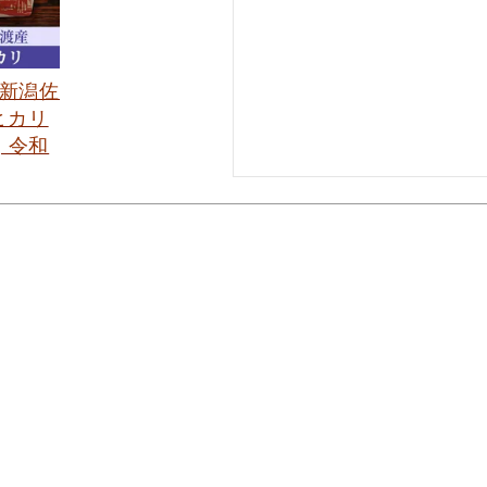
 新潟佐
ヒカリ
] 令和