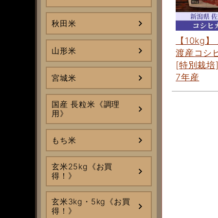
秋田米
【10kg】
山形米
渡産コシ
[特別栽培
7年産
宮城米
国産 長粒米《調理
用》
もち米
玄米25kg《お買
得！》
玄米3kg・5kg《お買
得！》