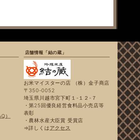
店舗情報「結の蔵」
お米マイスターの店 （株）金子商店
〒350-0052
埼玉県川越市宮下町１-１２-７
・第25回優良経営食料品小売店等
表彰
AQ）
・農林水産大臣賞 受賞店
⇒詳しくは
アクセス