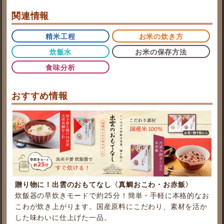
関連情報
精米工程
お米の炊き方
炊飯水
お米の保存方法
食味分析
おすすめ情報
贈り物に！出雲のおもてなし〈真鯛おこわ・お赤飯〉
炊飯器の早炊きモードで約25分！簡単・手軽に本格的なお
こわが炊き上がります。国産原料にこだわり、素材を活か
した味わいに仕上げた一品。