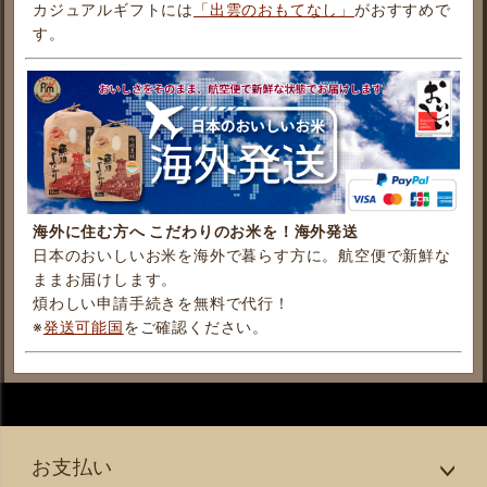
カジュアルギフトには
「出雲のおもてなし」
がおすすめで
す。
海外に住む方へ こだわりのお米を！海外発送
日本のおいしいお米を海外で暮らす方に。航空便で新鮮な
ままお届けします。
煩わしい申請手続きを無料で代行！
※
発送可能国
をご確認ください。
お支払い