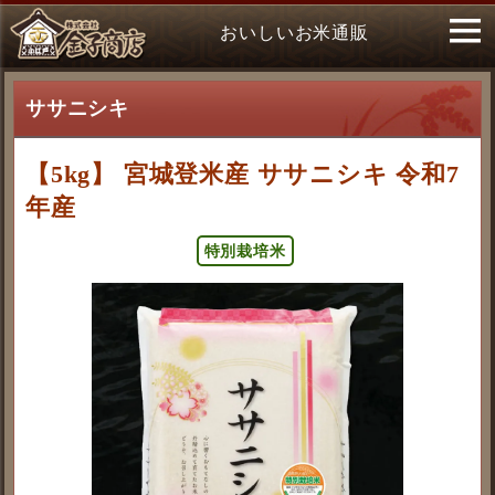
おいしいお米通販
ササニシキ
【5kg】 宮城登米産 ササニシキ 令和7
年産
特別栽培米