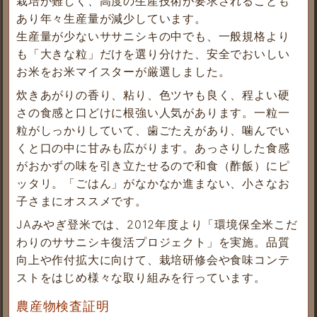
栽培が難しく、高度の生産技術が要求されることも
あり年々生産量が減少しています。
生産量が少ないササニシキの中でも、一般規格より
も「大きな粒」だけを選り分けた、安全でおいしい
お米をお米マイスターが厳選しました。
炊きあがりの香り、粘り、色ツヤも良く、程よい硬
さの食感と口どけに根強い人気があります。一粒一
粒がしっかりしていて、歯ごたえがあり、噛んでい
くと口の中に甘みも広がります。あっさりした食感
がおかずの味を引き立たせるので和食（酢飯）にピ
ッタリ。「ごはん」がなかなか進まない、小さなお
子さまにオススメです。
JAみやぎ登米では、2012年度より「環境保全米こだ
わりのササニシキ復活プロジェクト」を実施。品質
向上や作付拡大に向けて、栽培研修会や食味コンテ
ストをはじめ様々な取り組みを行っています。
農産物検査証明