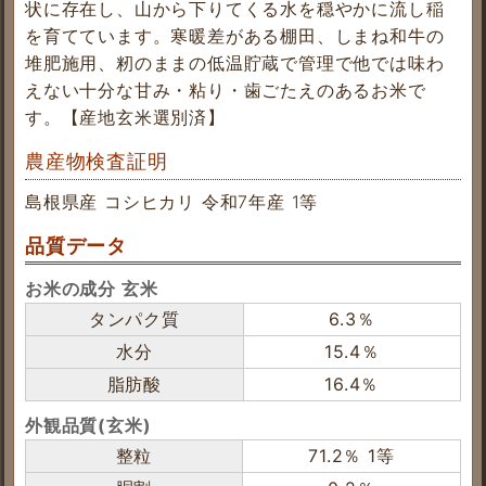
状に存在し、山から下りてくる水を穏やかに流し稲
を育てています。寒暖差がある棚田、しまね和牛の
堆肥施用、籾のままの低温貯蔵で管理で他では味わ
えない十分な甘み・粘り・歯ごたえのあるお米で
す。【産地玄米選別済】
農産物検査証明
島根県産 コシヒカリ 令和7年産 1等
品質データ
お米の成分 玄米
タンパク質
6.3％
水分
15.4％
脂肪酸
16.4％
外観品質(玄米)
整粒
71.2％ 1等