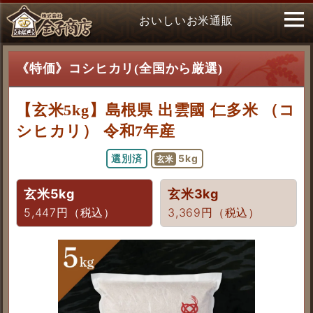
おいしいお米通販
《特価》コシヒカリ(全国から厳選)
【玄米5kg】島根県 出雲國 仁多米 （コ
シヒカリ） 令和7年産
選別済
5kg
玄米
玄米5kg
玄米3kg
5,447円（税込）
3,369円（税込）