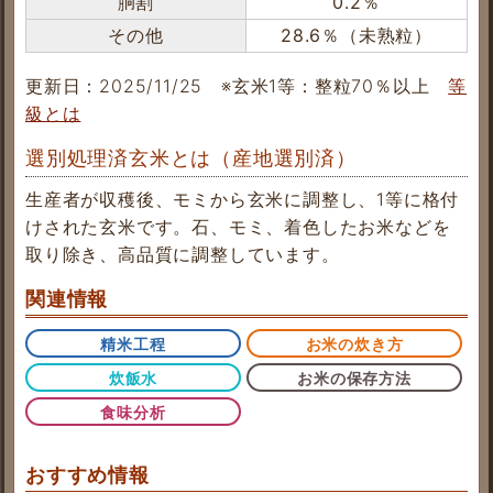
胴割
0.2％
その他
28.6％（未熟粒）
更新日：2025/11/25
※玄米1等：整粒70％以上
等
級とは
選別処理済玄米とは（産地選別済）
生産者が収穫後、モミから玄米に調整し、1等に格付
けされた玄米です。石、モミ、着色したお米などを
取り除き、高品質に調整しています。
関連情報
精米工程
お米の炊き方
炊飯水
お米の保存方法
食味分析
おすすめ情報