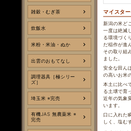
雑穀・むぎ茶
マイスター
新潟の米ど
炊飯水
一度は絶滅
る環境づく
米粉・米油・ぬか
だ稲作が進
その取り組
ました。
出雲のおもてなし
安全な田ん
の高いお米
調理器具［極シリー
ズ］
本土に比べ
る土壌で育
埼玉米 ※完売
近年の気象
います。
有機JAS 無農薬米 ※
口に入れた
完売
しく、塩む