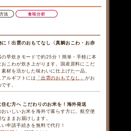
方法
食味分析
物に！出雲のおもてなし〈真鯛おこわ・お赤
器の早炊きモードで約25分！簡単・手軽に本
なおこわが炊き上がります。国産原料にこだ
、素材を活かした味わいに仕上げた一品。
ュアルギフトには
「出雲のおもてなし」
がお
めです。
に住む方へ こだわりのお米を！海外発送
のおいしいお米を海外で暮らす方に。航空便
鮮なままお届けします。
しい申請手続きを無料で代行！