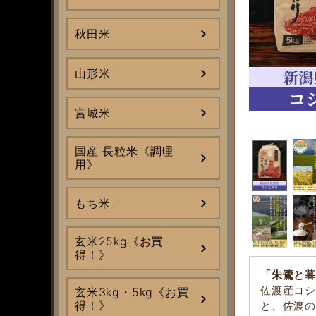
秋田米
山形米
宮城米
国産 長粒米《調理
用》
もち米
玄米25kg《お買
得！》
「朱鷺と暮
佐渡産コシ
玄米3kg・5kg《お買
得！》
と、佐渡