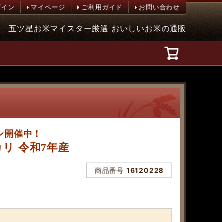
グイン
マイページ
ご利用ガイド
お問い合わせ
五ツ星お米マイスター厳選 おいしいお米の通販
ン開催中！
カリ 令和7年産
商品番号
16120228