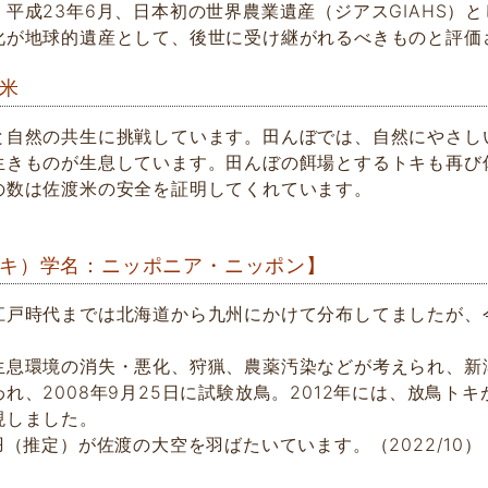
、平成23年6月、日本初の世界農業遺産（ジアスGIAHS）
化が地球的遺産として、後世に受け継がれるべきものと評価
米
と自然の共生に挑戦しています。田んぼでは、自然にやさし
生きものが生息しています。田んぼの餌場とするトキも再び
の数は佐渡米の安全を証明してくれています。
キ）学名：ニッポニア・ニッポン】
江戸時代までは北海道から九州にかけて分布してましたが、
生息環境の消失・悪化、狩猟、農薬汚染などが考えられ、新
れ、2008年9月25日に試験放鳥。2012年には、放鳥ト
現しました。
羽（推定）が佐渡の大空を羽ばたいています。（2022/10）