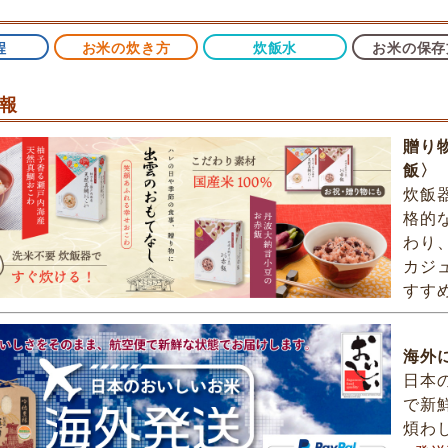
程
お米の炊き方
炊飯水
お米の保存
報
贈り
飯〉
炊飯
格的
わり
カジ
すす
海外
日本
で新
煩わ