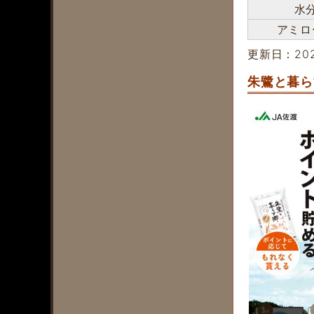
水
アミロ
更新日：202
朱鷺と暮ら