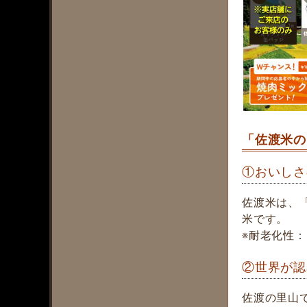
「佐渡米の
①おいしさ
佐渡米は、
米です。
※耐老化性
②世界が認
佐渡の里山