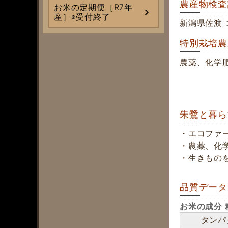
農産物検査
お米の定期便［R7年
産］※受付終了
新潟県佐渡 
特別栽培農
農薬、化学
朱鷺と暮ら
・エコファ
・農薬、化
・生きもの
品質データ
お米の成分 
タンパ