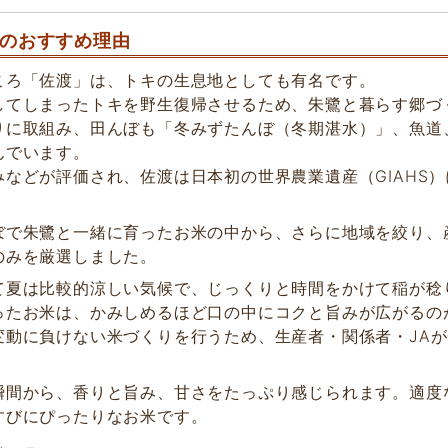
のおすすめ理由
ころ「佐渡」は、トキの生息地としても有名です。
してしまったトキを野生復帰させるため、朱鷺と暮らす郷づ
りに取組み、田んぼも「冬みずたんぼ（冬期湛水）」、魚道
んでいます。
みなどが評価され、佐渡は日本初の世界農業遺産（GIAHS
ぼで朱鷺と一緒に育ったお米の中から、さらに地域を絞り、
のみを厳選しました。
て夏は比較的涼しい気候で、じっくりと時間をかけて稲が稔
ったお米は、かみしめるほど口の中にコクと旨みが広がるの
変動に負けない米づくりを行うため、生産者・関係者・JA
瞬間から、香りと旨み、甘さをたっぷり感じられます。適度
すびにぴったりなお米です。