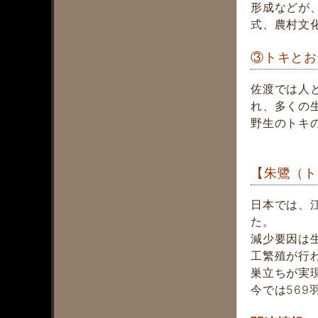
形成などが
式、農村文
③トキとお
佐渡では人
れ、多くの
野生のトキ
【朱鷺（ト
日本では、
た。
減少要因は
工繁殖が行わ
巣立ちが実
今では569