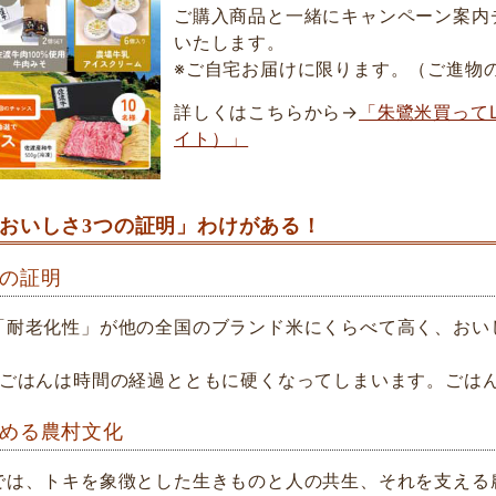
ご購入商品と一緒にキャンペーン案内
いたします。
※ご自宅お届けに限ります。（ご進物
詳しくはこちらから→
「朱鷺米買って
イト）」
おいしさ3つの証明」わけがある！
の証明
「耐老化性」が他の全国のブランド米にくらべて高く、おい
：ごはんは時間の経過とともに硬くなってしまいます。ごは
める農村文化
では、トキを象徴とした生きものと人の共生、それを支える