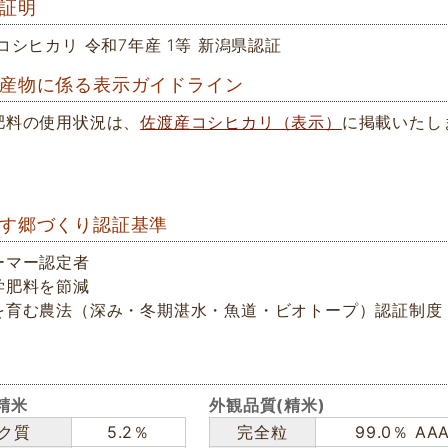
証明
コシヒカリ 令和7年産 1等 新潟県認証
産物に係る表示ガイドライン
肥料の使用状況は、
佐渡産コシヒカリ（表示）
に掲載いたし
す郷づくり認証基準
ーマー認定者
学肥料を節減
を育む農法（深み・冬期湛水・魚道・ビオトープ）認証制度
精米
外観品質(精米)
ク質
5.2％
完全粒
99.0％ AA