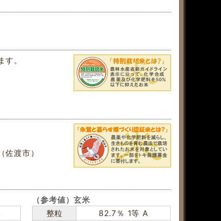
ます。
（佐渡市）
（参考値）玄米
A
整粒
82.7％ 1等 A