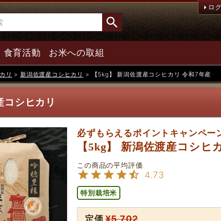
ロ
食育活動
お米への取組
カリ
新潟佐渡産コシヒカリ
【5kg】 新潟佐渡産コシヒカリ 令和7年産
産コシヒカリ
必ずもらえるポイントキャンペー
【5kg】 新潟佐渡産コシヒ
4.73
特別栽培米
定価
¥
5,702