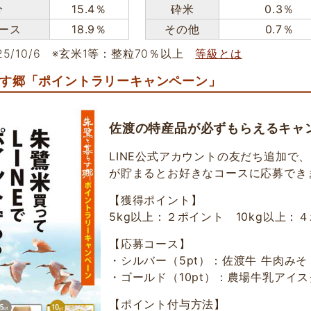
分
15.4％
砕米
0.3％
ース
18.9％
その他
0.7％
5/10/6
※玄米1等：整粒70％以上
等級とは
す郷「ポイントラリーキャンペーン」
佐渡の特産品が必ずもらえるキャ
LINE公式アカウントの友だち追加で
が貯まるとお好きなコースに応募でき
【獲得ポイント】
5kg以上：２ポイント 10kg以上：
【応募コース】
・シルバー（5pt）：佐渡牛 牛肉みそ 
・ゴールド（10pt）：農場牛乳アイス
【ポイント付与方法】