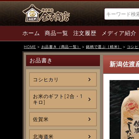
検索
ホーム
商品一覧
注文履歴
メディア紹介
HOME
お品書き（商品一覧）
銘柄で選ぶ［精米］
コシヒ
お品書き
新潟佐渡
コシヒカリ
お米のギフト[2合・1
キロ]
佐賀米
北海道米