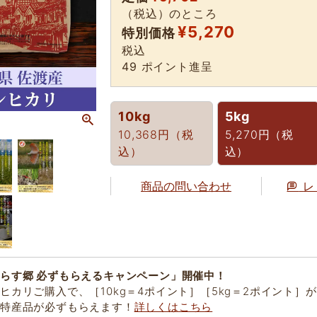
（税込）のところ
¥
5,270
特別価格
税込
49
ポイント進呈
10kg
5kg
10,368円（税
5,270円（税
込）
込）
商品の問い合わせ
レ
らす郷 必ずもらえるキャンペーン」開催中！
ヒカリご購入で、［10kg＝4ポイント］［5kg＝2ポイント］が
の特産品が必ずもらえます！
詳しくはこちら