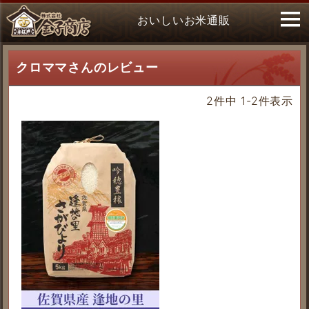
おいしいお米通販
クロママさんのレビュー
2
件中
1
-
2
件表示