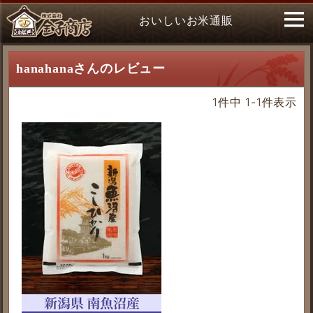
おいしいお米通販
hanahanaさんのレビュー
1
件中
1
-
1
件表示