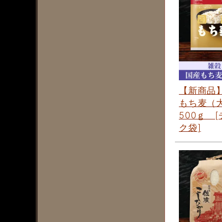
【新商品
もち麦（
500ｇ 
ク袋]