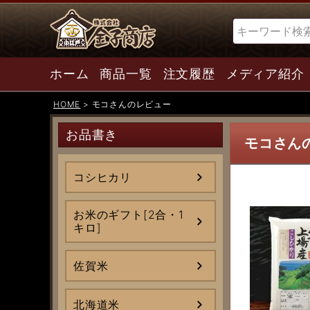
検索
ホーム
商品一覧
注文履歴
メディア紹介
HOME
モコさんのレビュー
お品書き
モコさん
コシヒカリ
お米のギフト[2合・1
キロ]
佐賀米
北海道米