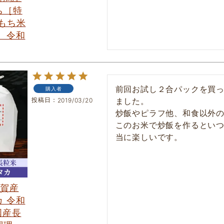
ち［特
もち米
 令和
前回お試し２合パックを買っ
購入者
投稿日
ました。

2019/03/20
炒飯やピラフ他、和食以外の
このお米で炒飯を作るとい
佐賀産
 令和
国産長