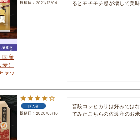
投稿日
2021/12/04
】国産
大麦）
[チャッ
普段コシヒカリは好みでは
購入者
投稿日
2020/05/10