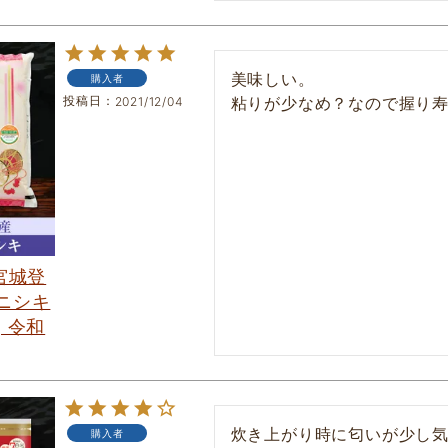
美味しい。

購入者
投稿日
粘りが少なめ？なので握り
2021/12/04
 宮城登
ニシキ
] 令和
炊き上がり時に匂いが少し
購入者