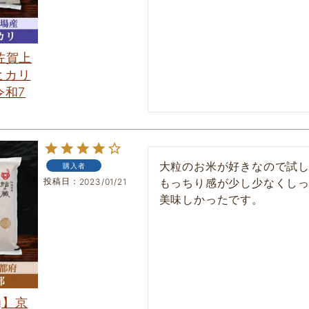
 佐賀上
ヒカリ
令和7
大粒のお米が好きなので試し
購入者
投稿日
もっちり感が少し少なくしっ
2023/01/21
美味しかったです。
g】京