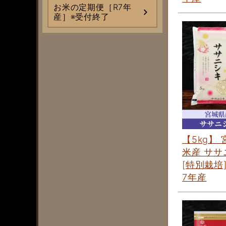
お米の定期便［R7年
産］※受付終了
【5kg】
米産 ササ
[特別栽培
7年産