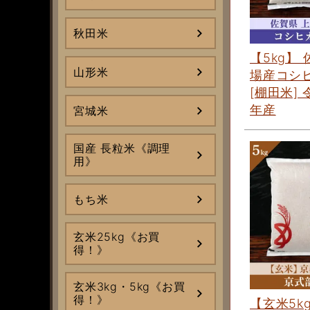
秋田米
【5kg】
山形米
場産コシ
[棚田米] 
年産
宮城米
国産 長粒米《調理
用》
もち米
玄米25kg《お買
得！》
玄米3kg・5kg《お買
得！》
【玄米5k