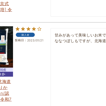
 京式
培] 令
甘みがあって美味しいお米で
購入者
投稿日
ななつぼしもですが、北海
2023/01/21
 北海道
りか
an/認
 令和7