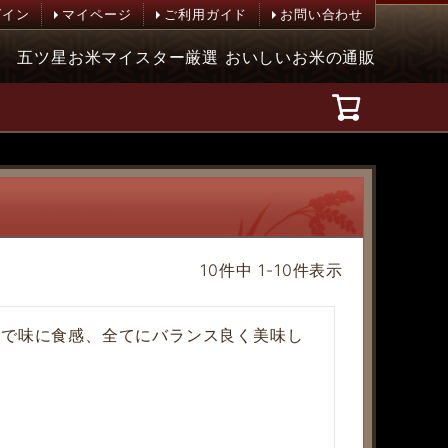
グイン
マイページ
ご利用ガイド
お問い合わせ
五ツ星お米マイスター厳選 おいしいお米の通販
10
件中
1
-
10
件表示
じで味に食感、全てにバランス良く美味し