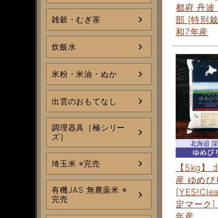
都府 丹波
雑穀・むぎ茶
部 [特別栽
和7年産
炊飯水
米粉・米油・ぬか
出雲のおもてなし
調理器具［極シリー
ズ］
埼玉米 ※完売
【5kg】
産 ゆめぴ
有機JAS 無農薬米 ※
[YES!Cle
完売
定マーク]
年産