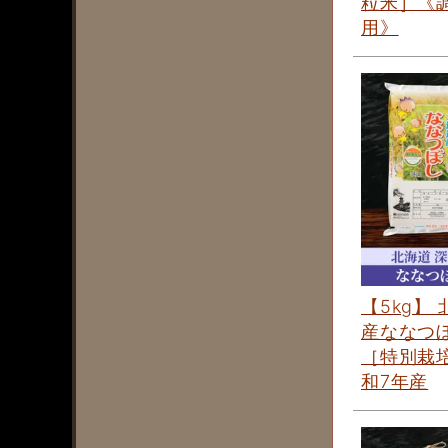
粒米］《
用》
【5kg】
産ななつ
［特別栽培
和7年産