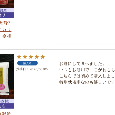
 新潟佐
ヒカリ
] 令和
お餅にして食べました。

購入者
投稿日
いつもお餅用で「こがねもち
2020/03/05
こちらでは初めて購入しまし
新潟産