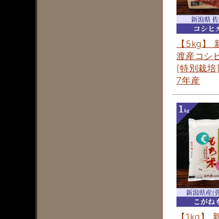
【5kg】
渡産コシ
[特別栽培
7年産
【1kg】 