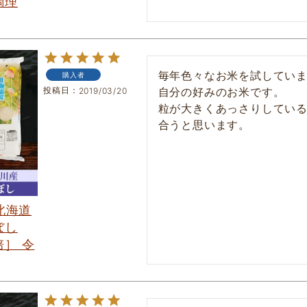
調理
毎年色々なお米を試してい
購入者
投稿日
自分の好みのお米です。

2019/03/20
粒が大きくあっさりしてい
 北海道
ぼし
］ 令