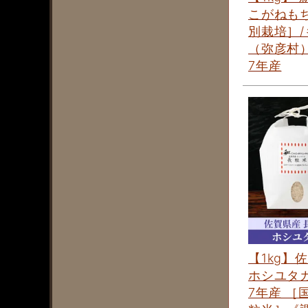
こがねも
別栽培］/
（弥彦村）
7年産
【1kg】
ホシユタカ
7年産 ［