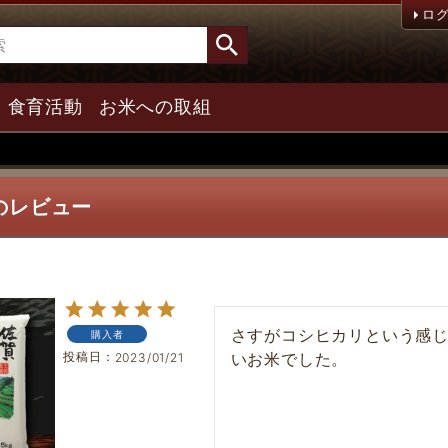
ロ
食育活動
お米への取組
のレビュー
さすがコシヒカリという感
購入者
投稿日
2023/01/21