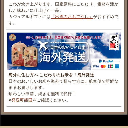
こわが炊き上がります。国産原料にこだわり、素材を活か
した味わいに仕上げた一品。
カジュアルギフトには
「出雲のおもてなし」
がおすすめで
す。
海外に住む方へ こだわりのお米を！海外発送
日本のおいしいお米を海外で暮らす方に。航空便で新鮮な
ままお届けします。
煩わしい申請手続きを無料で代行！
※
発送可能国
をご確認ください。