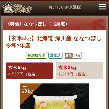
おいしいお米通販
《特価》ななつぼし（北海道）
【玄米5kg】北海道 深川産 ななつぼし
令和7年産
特別栽培米
選別済
5kg
玄米
玄米5kg
玄米3kg
4,557円（税込）
2,818円（税込）