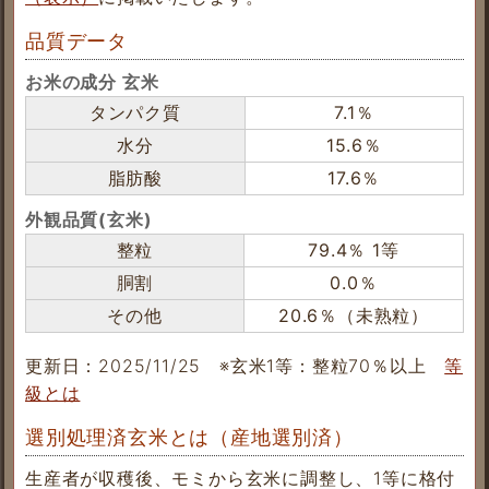
品質データ
お米の成分 玄米
タンパク質
7.1％
水分
15.6％
脂肪酸
17.6％
外観品質(玄米)
整粒
79.4％ 1等
胴割
0.0％
その他
20.6％（未熟粒）
更新日：2025/11/25
※玄米1等：整粒70％以上
等
級とは
選別処理済玄米とは（産地選別済）
生産者が収穫後、モミから玄米に調整し、1等に格付