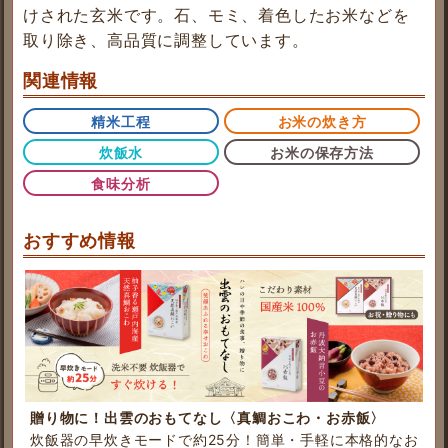
けされた玄米です。石、モミ、着色したお米などを
取り除き、高品質に調整しています。
関連情報
精米工程
お米の炊き方
炊飯水
お米の保存方法
食味分析
おすすめ情報
贈り物に！出雲のおもてなし〈真鯛おこわ・お赤飯〉
炊飯器の早炊きモードで約25分！簡単・手軽に本格的なお