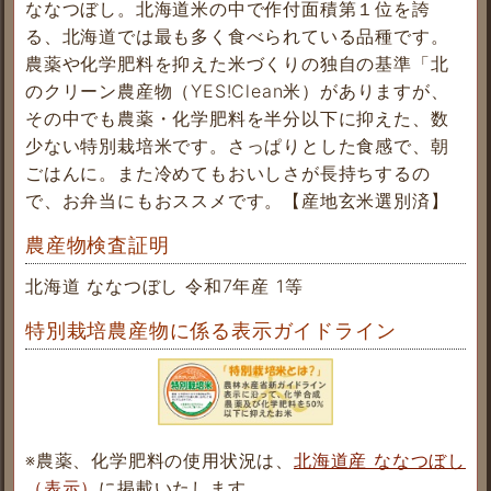
ななつぼし。北海道米の中で作付面積第１位を誇
る、北海道では最も多く食べられている品種です。
農薬や化学肥料を抑えた米づくりの独自の基準「北
のクリーン農産物（YES!Clean米）がありますが、
その中でも農薬・化学肥料を半分以下に抑えた、数
少ない特別栽培米です。
さっぱりとした食感で、朝
ごはんに。また冷めてもおいしさが長持ちするの
で、お弁当にもおススメです。【産地玄米選別済】
農産物検査証明
北海道 ななつぼし 令和7年産 1等
特別栽培農産物に係る表示ガイドライン
※農薬、化学肥料の使用状況は、
北海道産 ななつぼし
（表示）
に掲載いたします。