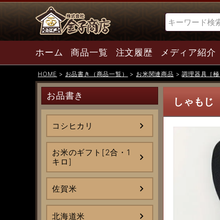
検索
ホーム
商品一覧
注文履歴
メディア紹介
HOME
お品書き（商品一覧）
お米関連商品
調理器具［極
お品書き
しゃもじ
コシヒカリ
お米のギフト[2合・1
キロ]
佐賀米
北海道米