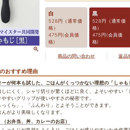
白
黒
528円（通常価
528円（通常価
格）
格）
475円(会員価
475円(会員価
格)
格)
商品の問い合わせ
返品
のおすすめ理由
ターが何本も試した、ごはんがくっつかない理想の「しゃも
着しにくく、シャリ切りが驚くほどに良く、よそいやすい「
りやすいグリップが使いやすさの秘密です。
ふっくら」、「ふんわり」とよそうことができます。
はんがより美味しくなります。
！（お弁当、丼、カレーのお店）
もしゃもじが気持ちよく入り、ごはんが盛りやすいため作業