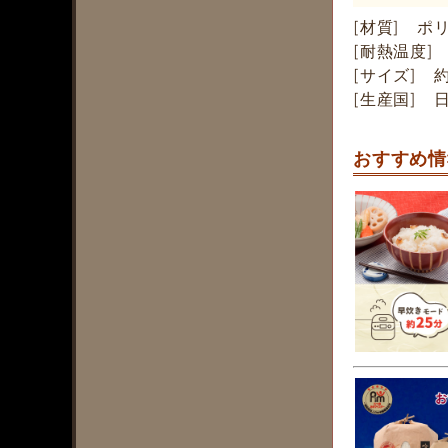
[材質] ポ
[耐熱温度] 
[サイズ] 約
[生産国] 
おすすめ情