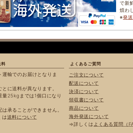
で新
煩わ
※
発送
送料
よくあるご質問
ト運輸でのお届けとなりま
ご注文について
配送について
ごとに送料が異なります。
決済について
量25kgまでは1個口になり
領収書について
商品について
配は承ることができません。
海外発送について
くは
送料について
⇒詳しくは
よくある質問（F