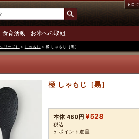
ロ
食育活動
お米への取組
シリーズ］
しゃもじ
極 しゃもじ［黒］
極 しゃもじ［黒］
¥
528
本体 480円
税込
5
ポイント進呈