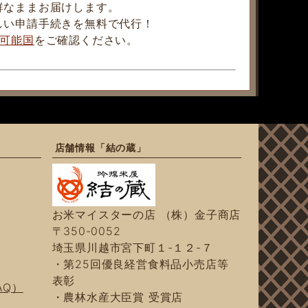
鮮なままお届けします。
しい申請手続きを無料で代行！
可能国
をご確認ください。
店舗情報「結の蔵」
お米マイスターの店 （株）金子商店
〒350-0052
埼玉県川越市宮下町１-１２-７
・第25回優良経営食料品小売店等
表彰
AQ）
・農林水産大臣賞 受賞店