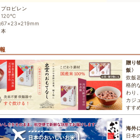
リプロピレン
120℃
67×23×219mm
日本
報
贈り
飯〉
炊飯
格的
わり
カジ
すす
海外
日本