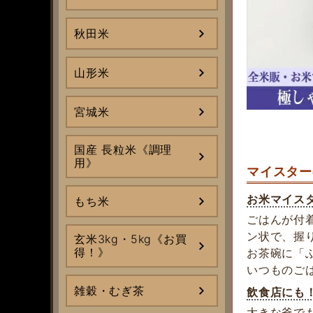
秋田米
山形米
宮城米
国産 長粒米《調理
用》
マイスター
お米マイス
もち米
ごはんが付
ン状で、握
玄米3kg・5kg《お買
得！》
お茶碗に「
いつものご
雑穀・むぎ茶
飲食店にも
大きな釜で