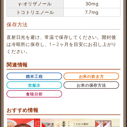
γ-オリザノール
30mg
トコトリエノール
7.7mg
保存方法
直射日光を避け、常温で保存してください。開封後
は冷暗所に保存し、1～2ヶ月を目安にお召し上がり
ください。
関連情報
精米工程
お米の炊き方
炊飯水
お米の保存方法
食味分析
おすすめ情報