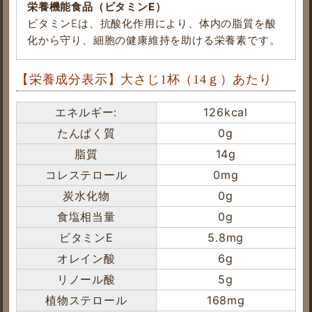
栄養機能食品（ビタミンE）
ビタミンEは、抗酸化作用により、体内の脂質を酸
化から守り、細胞の健康維持を助ける栄養素です。
【栄養成分表示】大さじ1杯（14ｇ）あたり
エネルギー:
126kcal
たんぱく質
0g
脂質
14g
コレステロール
0mg
炭水化物
0g
食塩相当量
0g
ビタミンE
5.8mg
オレイン酸
6g
リノール酸
5g
植物ステロール
168mg