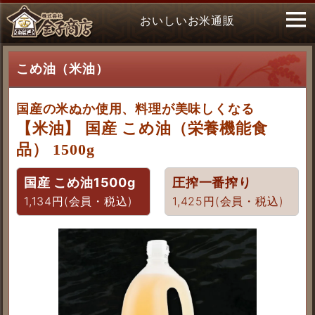
おいしいお米通販
こめ油（米油）
国産の米ぬか使用、料理が美味しくなる
【米油】 国産 こめ油（栄養機能食
品） 1500g
国産 こめ油1500g
圧搾一番搾り
1,134円(会員・税込)
1,425円(会員・税込)