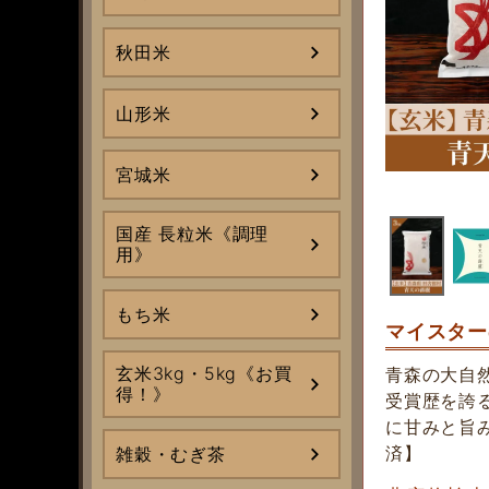
秋田米
山形米
宮城米
国産 長粒米《調理
用》
もち米
マイスター
玄米3kg・5kg《お買
青森の大自
得！》
受賞歴を誇
に甘みと旨
済】
雑穀・むぎ茶