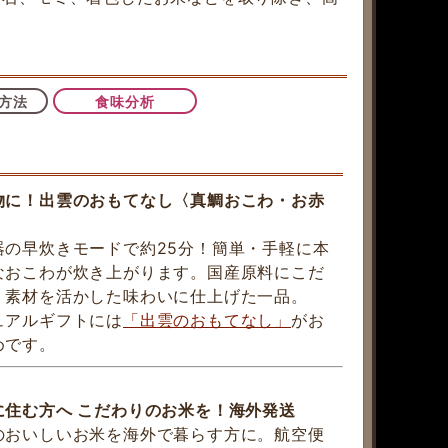
方法
食味分析
物に！出雲のおもてなし〈真鯛おこわ・お赤
器の早炊きモードで約25分！簡単・手軽に本
なおこわが炊き上がります。国産原料にこだ
、素材を活かした味わいに仕上げた一品。
ュアルギフトには
「出雲のおもてなし」
がお
めです。
に住む方へ こだわりのお米を！海外発送
のおいしいお米を海外で暮らす方に。航空便