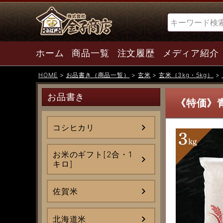
検索
ホーム
商品一覧
注文履歴
メディア紹介
HOME
お品書き（商品一覧）
玄米
玄米（3kg・5kg）
お品書き
《特価》
コシヒカリ
お米のギフト[2合・1
キロ]
佐賀米
北海道米