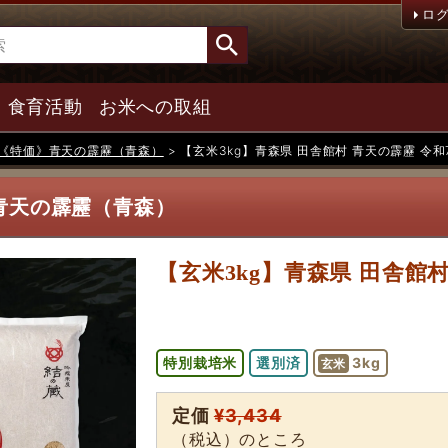
ロ
食育活動
お米への取組
《特価》青天の霹靂（青森）
【玄米3kg】青森県 田舎館村 青天の霹靂 令和
青天の霹靂（青森）
【玄米3kg】青森県 田舎館
特別栽培米
選別済
3kg
玄米
定価
¥
3,434
（税込）のところ