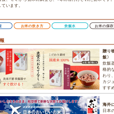
しています。
程
お米の炊き方
炊飯水
お米の保存
報
贈り
飯〉
炊飯
格的
わり
カジ
すす
海外
日本