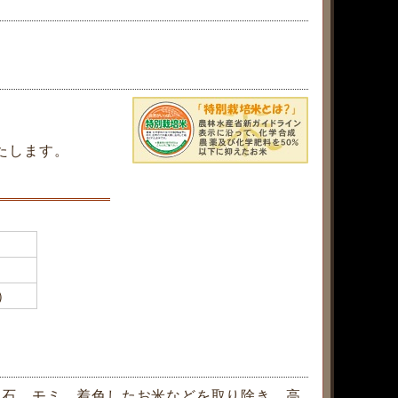
たします。
）
。石、モミ、着色したお米などを取り除き、高