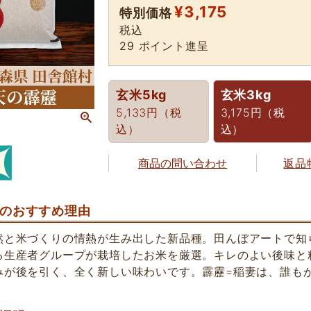
¥
3,175
特別価格
税込
29
ポイント進呈
玄米5kg
玄米3kg
5,133円（税
3,175円（税
込）
込）
商品の問い合わせ
返品
のおすすめ理由
然と米づくりの情熱が生み出した新品種。田んぼアートで知
る生産者グループが栽培したお米を厳選。キレのよい後味と
みが後を引く、全く新しい味わいです。霹靂=稲妻は、誰も