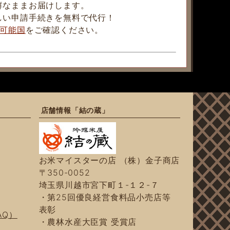
鮮なままお届けします。
しい申請手続きを無料で代行！
可能国
をご確認ください。
店舗情報「結の蔵」
お米マイスターの店 （株）金子商店
〒350-0052
埼玉県川越市宮下町１-１２-７
・第25回優良経営食料品小売店等
表彰
AQ）
・農林水産大臣賞 受賞店