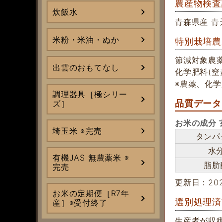
農産物検査
炊飯水
青森県産 青
米粉・米油・ぬか
特別栽培農
節減対象農薬
出雲のおもてなし
化学肥料(窒
※農薬、化
調理器具［極シリー
品質データ
ズ］
お米の成分 
埼玉米 ※完売
タンパ
水
有機JAS 無農薬米 ※
脂肪
完売
更新日：202
お米の定期便［R7年
選別処理済
産］※受付終了
生産者が収