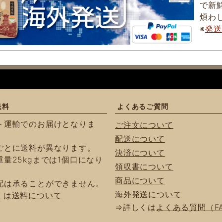
で新
煩わ
※
発送
送料
よくあるご質問
ト運輸でのお届けとなりま
ご注文について
配送について
ごとに送料が異なります。
決済について
量25kgまでは1個口になり
領収書について
商品について
配は承ることができません。
海外発送について
くは
送料について
⇒詳しくは
よくある質問（F