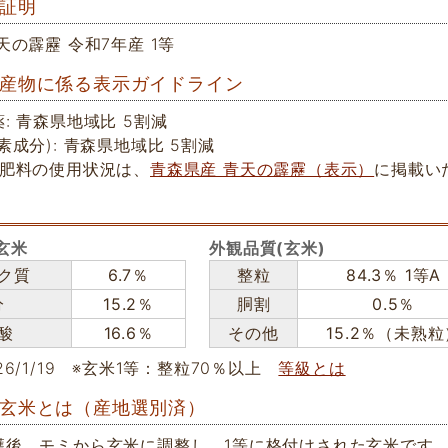
証明
天の霹靂 令和7年産 1等
産物に係る表示ガイドライン
: 青森県地域比 5割減
素成分): 青森県地域比 5割減
学肥料の使用状況は、
青森県産 青天の霹靂（表示）
に掲載い
玄米
外観品質(玄米)
ク質
6.7％
整粒
84.3％ 1等A
分
15.2％
胴割
0.5％
酸
16.6％
その他
15.2％（未熟粒
6/1/19
※玄米1等：整粒70％以上
等級とは
玄米とは（産地選別済）
穫後、モミから玄米に調整し、1等に格付けされた玄米です