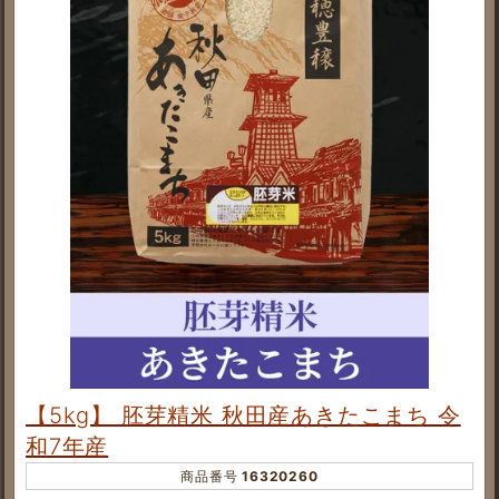
【5kg】 胚芽精米 秋田産あきたこまち 令
和7年産
商品番号
16320260