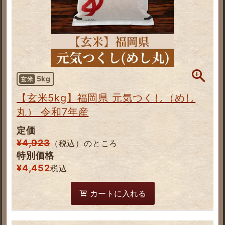
5kg
玄米
【玄米5kg】福岡県 元気つくし（めし
丸） 令和7年産
定価
¥
4,923
（税込）のところ
特別価格
¥
4,452
税込
カートに入れる