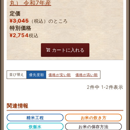
丸） 令和7年産
定価
¥
3,045
（税込）のところ
特別価格
¥
2,754
税込
カートに入れる
並び替え
優先度順
価格が安い順
価格が高い順
2
件中
1
-
2
件表示
関連情報
精米工程
お米の炊き方
炊飯水
お米の保存方法