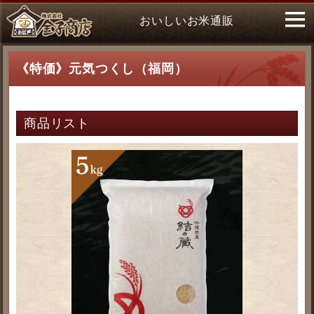
おいしいお米通販
《特価》元気つくし（福岡）
商品リスト