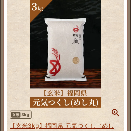
3kg
玄米
【玄米3kg】福岡県 元気つくし（めし