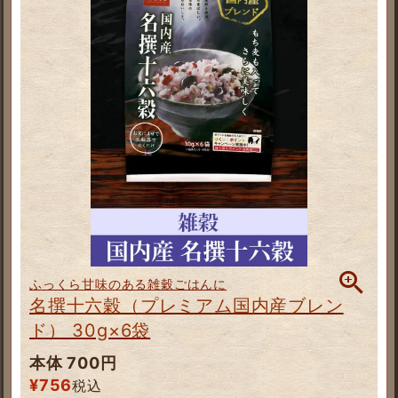
ふっくら甘味のある雑穀ごはんに
名撰十六穀（プレミアム国内産ブレン
ド） 30g×6袋
本体 700円
¥
756
税込