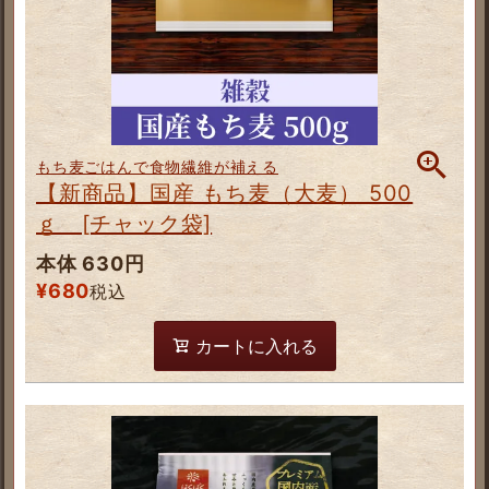
もち麦ごはんで食物繊維が補える
【新商品】国産 もち麦（大麦） 500
ｇ [チャック袋]
本体 630円
¥
680
税込
カートに入れる