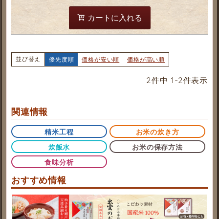
カートに入れる
並び替え
優先度順
価格が安い順
価格が高い順
2
件中
1
-
2
件表示
関連情報
精米工程
お米の炊き方
炊飯水
お米の保存方法
食味分析
おすすめ情報