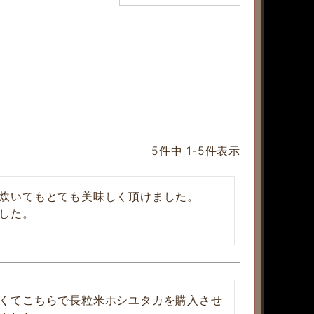
5
件中
1
-
5
件表示
炊いてもとても美味しく頂けました。

した。
くてこちらで長粒米ホシユタカを購入させ