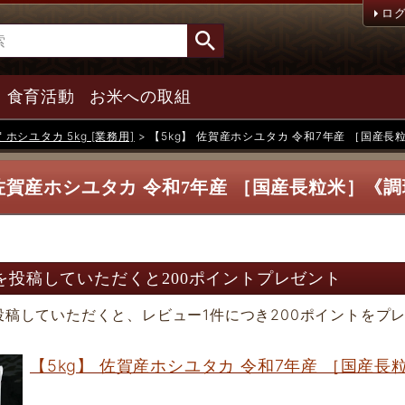
ロ
食育活動
お米への取組
 ホシユタカ 5kg [業務用]
【5kg】 佐賀産ホシユタカ 令和7年産 ［国産
 佐賀産ホシユタカ 令和7年産 ［国産長粒米］《
を投稿していただくと200ポイントプレゼント
投稿していただくと、レビュー1件につき200ポイントをプ
【5kg】 佐賀産ホシユタカ 令和7年産 ［国産