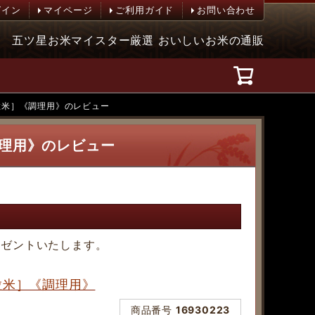
グイン
マイページ
ご利用ガイド
お問い合わせ
五ツ星お米マイスター厳選 おいしいお米の通販
長粒米］《調理用》のレビュー
調理用》のレビュー
レゼントいたします。
長粒米］《調理用》
商品番号
16930223