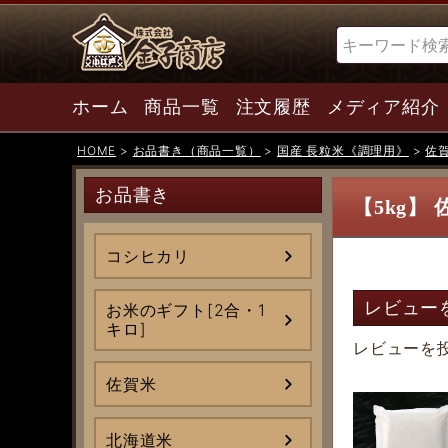
検索
ホーム
商品一覧
注文履歴
メディア紹介
HOME
お品書き（商品一覧）
国産 長粒米《調理用》
佐賀
お品書き
【5kg】
コシヒカリ
レビュー
お米のギフト[2合・1
キロ]
レビューを
佐賀米
北海道米