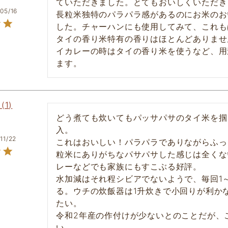
ていただきました。とてもおいしくいただき
05/16
長粒米独特のパラパラ感があるのにお米のお
した。チャーハンにも使用してみて、これも
タイの香り米特有の香りはほとんどありませ
イカレーの時はタイの香り米を使うなど、用
1
どう煮ても炊いてもパッサパサのタイ米を掴
入。

11/22
これはおいしい！パラパラでありながらふっ
粒米にありがちなパサパサした感じは全くな
レーなどでも家族にもすこぶる好評。

水加減はそれ程シビアでないようで、毎回1～
る。ウチの炊飯器は1升炊きで小回りが利か
たい。

令和2年産の作付けが少ないとのことだが、
い。