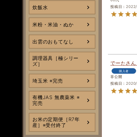
炊飯水
投稿日
2022/
米粉・米油・ぬか
出雲のおもてなし
調理器具［極シリー
でーた
ズ］
購入者
非公開
埼玉米 ※完売
投稿日
2020/
有機JAS 無農薬米 ※
完売
お米の定期便［R7年
産］※受付終了