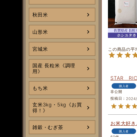
秋田米
山形米
宮城米
国産 長粒米《調理
用》
STAR RI
購入者
もち米
非公開
投稿日
2024
玄米3kg・5kg《お買
得！》
お米大好き
雑穀・むぎ茶
購入者
60代