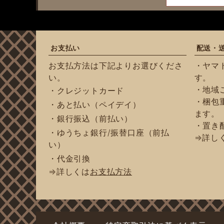
お支払い
配送・
お支払方法は下記よりお選びくださ
・ヤマ
い。
す。
・地域
・クレジットカード
・梱包重
・あと払い（ペイデイ）
ます。
・銀行振込（前払い）
・置き
・ゆうちょ銀行/振替口座（前払
⇒詳し
い）
・代金引換
⇒詳しくは
お支払方法