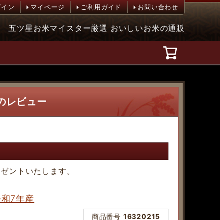
グイン
マイページ
ご利用ガイド
お問い合わせ
五ツ星お米マイスター厳選 おいしいお米の通販
ー
産のレビュー
レゼントいたします。
令和7年産
商品番号
16320215