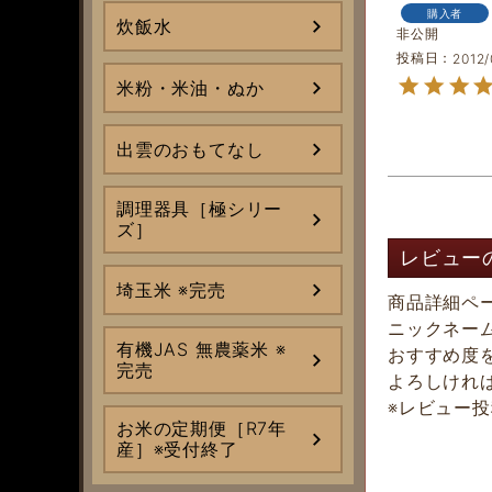
購入者
炊飯水
非公開
投稿日
2012/
米粉・米油・ぬか
出雲のおもてなし
調理器具［極シリー
ズ］
レビュー
埼玉米 ※完売
商品詳細ペ
ニックネー
有機JAS 無農薬米 ※
おすすめ度
完売
よろしけれ
※レビュー
お米の定期便［R7年
産］※受付終了