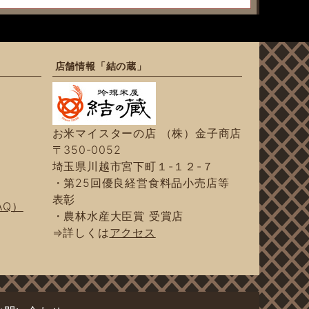
店舗情報「結の蔵」
お米マイスターの店 （株）金子商店
〒350-0052
埼玉県川越市宮下町１-１２-７
・第25回優良経営食料品小売店等
表彰
AQ）
・農林水産大臣賞 受賞店
⇒詳しくは
アクセス