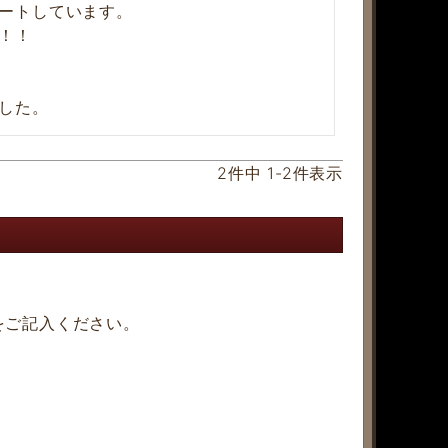
ートしています。

！

2
件中
1
-
2
件表示
をご記入ください。