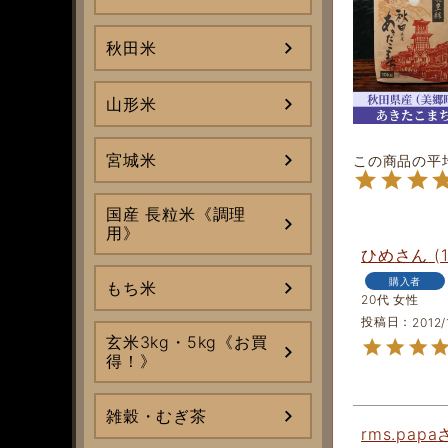
秋田米
山形米
宮城米
国産 長粒米《調理
用》
ひめ
購入者
もち米
20代
女性
投稿日
2012/
玄米3kg・5kg《お買
得！》
雑穀・むぎ茶
rms.papa