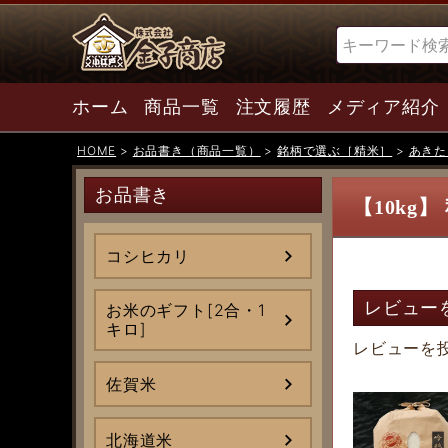
検索
ホーム
商品一覧
注文履歴
メディア紹介
HOME
お品書き（商品一覧）
銘柄で選ぶ［精米］
あきた
お品書き
【10kg
コシヒカリ
レビュー
お米のギフト[2合・1
キロ]
レビューを
佐賀米
北海道米