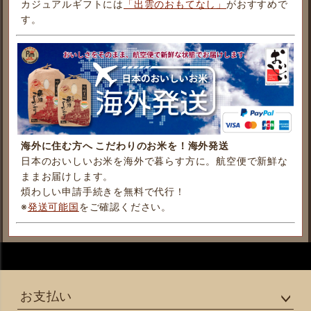
カジュアルギフトには
「出雲のおもてなし」
がおすすめで
す。
海外に住む方へ こだわりのお米を！海外発送
日本のおいしいお米を海外で暮らす方に。航空便で新鮮な
ままお届けします。
煩わしい申請手続きを無料で代行！
※
発送可能国
をご確認ください。
お支払い