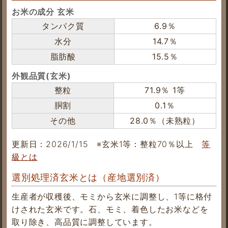
お米の成分 玄米
タンパク質
6.9％
水分
14.7％
脂肪酸
15.5％
外観品質(玄米)
整粒
71.9％ 1等
胴割
0.1％
その他
28.0％（未熟粒）
更新日：2026/1/15
※玄米1等：整粒70％以上
等
級とは
選別処理済玄米とは（産地選別済）
生産者が収穫後、モミから玄米に調整し、1等に格付
けされた玄米です。石、モミ、着色したお米などを
取り除き、高品質に調整しています。