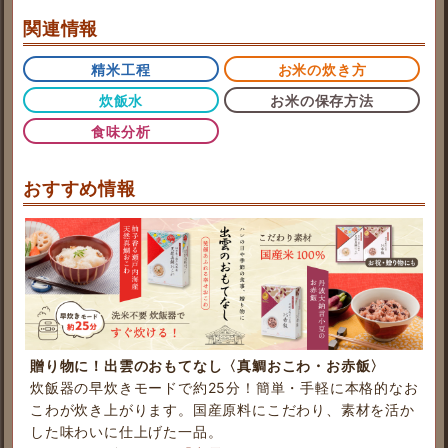
関連情報
精米工程
お米の炊き方
炊飯水
お米の保存方法
食味分析
おすすめ情報
贈り物に！出雲のおもてなし〈真鯛おこわ・お赤飯〉
炊飯器の早炊きモードで約25分！簡単・手軽に本格的なお
こわが炊き上がります。国産原料にこだわり、素材を活か
した味わいに仕上げた一品。