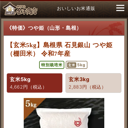
おいしいお米通販
《特価》つや姫（山形・島根）
【玄米5kg】島根県 石見銀山 つや姫
（棚田米） 令和7年産
特別栽培米
5kg
玄米
玄米5kg
玄米3kg
4,662円（税込）
2,883円（税込）