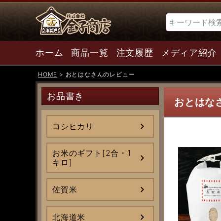
検索
ホーム
商品一覧
注文履歴
メディア紹介
HOME
おとはなさんのレビュー
お品書き
おとはな
コシヒカリ
お米のギフト[2合・1
キロ]
佐賀米
北海道米