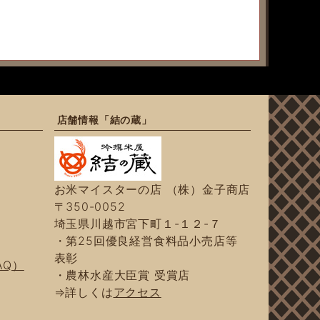
店舗情報「結の蔵」
お米マイスターの店 （株）金子商店
〒350-0052
埼玉県川越市宮下町１-１２-７
・第25回優良経営食料品小売店等
表彰
AQ）
・農林水産大臣賞 受賞店
⇒詳しくは
アクセス