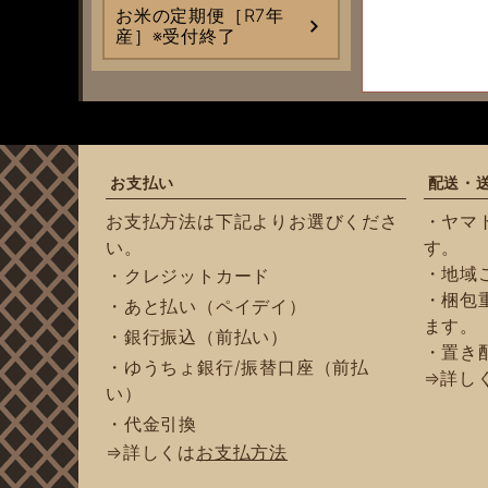
お米の定期便［R7年
産］※受付終了
お支払い
配送・
お支払方法は下記よりお選びくださ
・ヤマ
い。
す。
・地域
・クレジットカード
・梱包重
・あと払い（ペイデイ）
ます。
・銀行振込（前払い）
・置き
・ゆうちょ銀行/振替口座（前払
⇒詳し
い）
・代金引換
⇒詳しくは
お支払方法