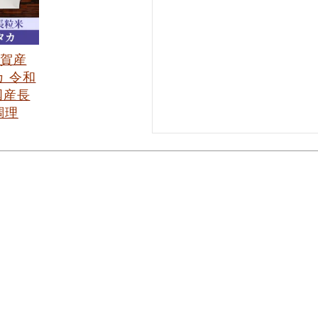
佐賀産
 令和
国産長
調理