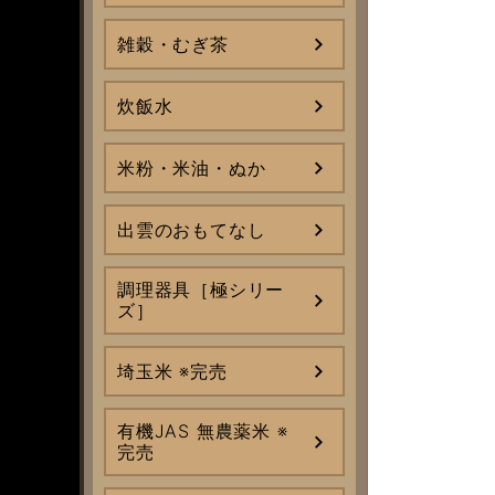
雑穀・むぎ茶
炊飯水
米粉・米油・ぬか
出雲のおもてなし
調理器具［極シリー
ズ］
埼玉米 ※完売
有機JAS 無農薬米 ※
完売