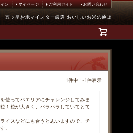
グイン
マイページ
ご利用ガイド
お問い合わせ
五ツ星お米マイスター厳選 おいしいお米の通販
1
件中
1
-
1
件表示
元を使ってパエリアにチャレンジしてみま
１粒１粒が大きく、パラパラしていてとて
ンライスなどにも合うと思いますので、チ