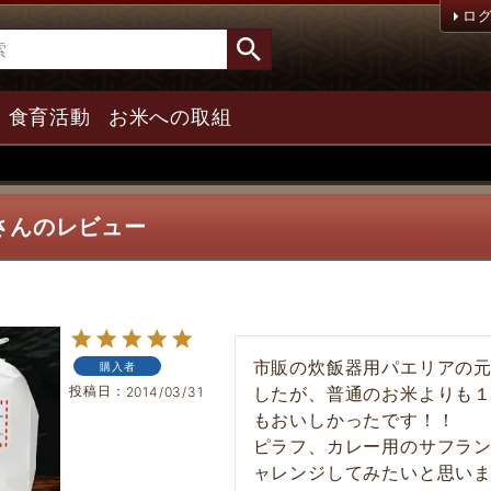
ロ
食育活動
お米への取組
さんのレビュー
市販の炊飯器用パエリアの
購入者
投稿日
したが、普通のお米よりも
2014/03/31
もおいしかったです！！

ピラフ、カレー用のサフラ