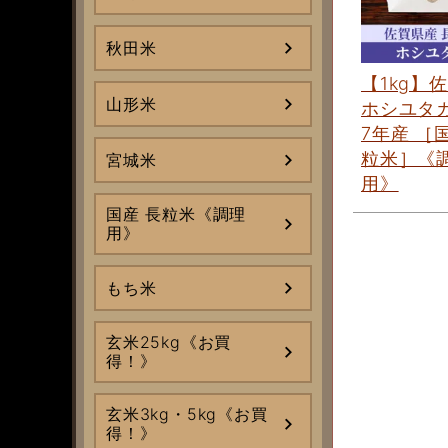
秋田米
【1kg】
山形米
ホシユタカ
7年産 ［
粒米］《
宮城米
用》
国産 長粒米《調理
用》
もち米
玄米25kg《お買
得！》
玄米3kg・5kg《お買
得！》