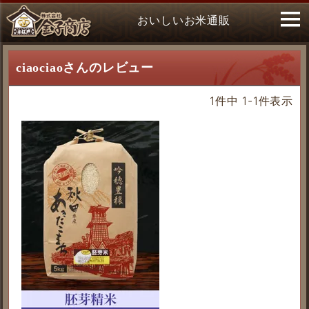
おいしいお米通販
ciaociaoさんのレビュー
1
件中
1
-
1
件表示