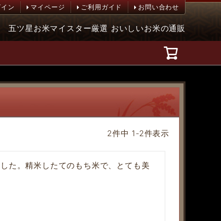
グイン
マイページ
ご利用ガイド
お問い合わせ
五ツ星お米マイスター厳選 おいしいお米の通販
2
件中
1
-
2
件表示
ました。精米したてのもち米で、とても美