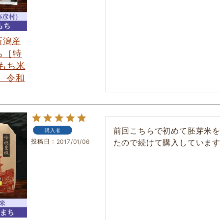
新潟産
ち［特
もち米
 令和
前回こちらで初めて胚芽米
購入者
投稿日
たので続けて購入していま
2017/01/06