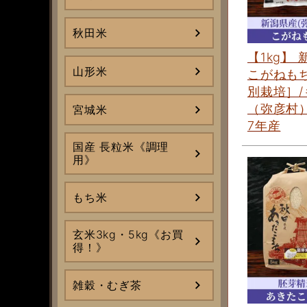
秋田米
【1kg】 
山形米
こがねも
別栽培］/
（弥彦村）
宮城米
7年産
国産 長粒米《調理
用》
もち米
玄米3kg・5kg《お買
得！》
雑穀・むぎ茶