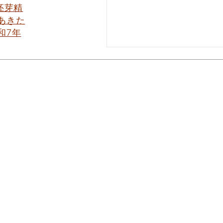
 胚芽精
あきた
和7年