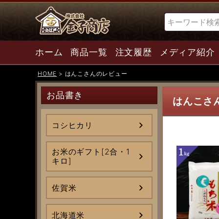
検索
ホーム
商品一覧
注文履歴
メディア紹介
HOME
はんこさんのレビュー
お品書き
はんこさ
コシヒカリ
お米のギフト[2合・1
キロ]
佐賀米
北海道米