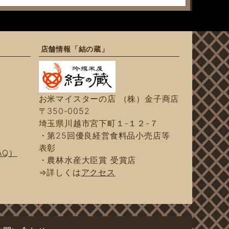
店舗情報「結の蔵」
お米マイスターの店 （株）金子商店
〒350-0052
埼玉県川越市宮下町１-１２-７
・第25回優良経営食料品小売店等
表彰
AQ）
・農林水産大臣賞 受賞店
⇒詳しくは
アクセス