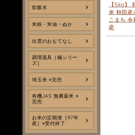
【5kg】
炊飯水
米 秋田産
こまち 令
米粉・米油・ぬか
産
出雲のおもてなし
調理器具［極シリー
ズ］
埼玉米 ※完売
有機JAS 無農薬米 ※
完売
お米の定期便［R7年
産］※受付終了