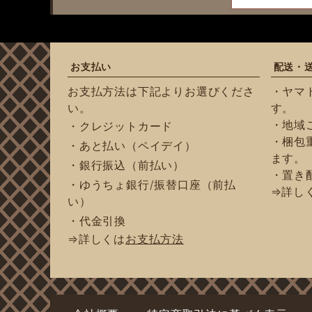
お支払い
配送・
お支払方法は下記よりお選びくださ
・ヤマ
い。
す。
・地域
・クレジットカード
・梱包重
・あと払い（ペイデイ）
ます。
・銀行振込（前払い）
・置き
・ゆうちょ銀行/振替口座（前払
⇒詳し
い）
・代金引換
⇒詳しくは
お支払方法