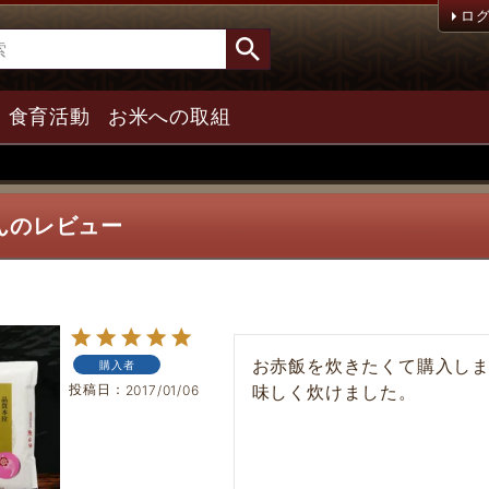
ロ
食育活動
お米への取組
んのレビュー
お赤飯を炊きたくて購入し
購入者
投稿日
味しく炊けました。
2017/01/06