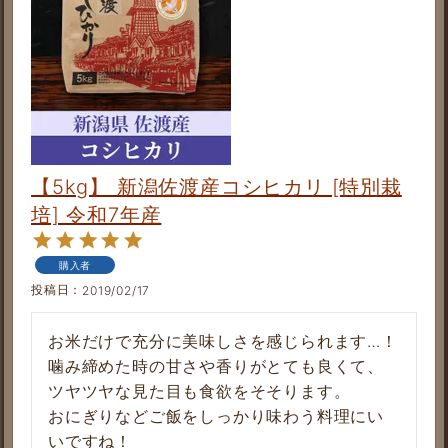
【5kg】 新潟佐渡産コシヒカリ [特別栽
培] 令和7年産
購入者
投稿日
2019/02/17
お米だけで充分に美味しさを感じられます…！
噛み締めた時の甘さや香りがとても良くて、
ツヤツヤな見た目も食欲をそそります。

おにぎりなどご飯をしっかり味わう料理にい
いですね！