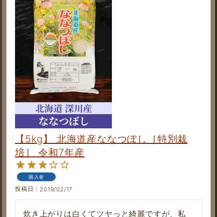
【5kg】 北海道産ななつぼし［特別栽
培］ 令和7年産
購入者
投稿日
2019/02/17
炊き上がりは白くてツヤっと綺麗ですが、私