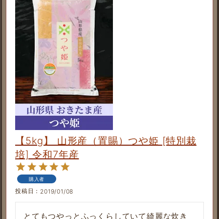
【5kg】 山形産（置賜）つや姫 [特別栽
培] 令和7年産
購入者
投稿日
2019/01/08
とてもつやっとふっくらしていて綺麗な炊き