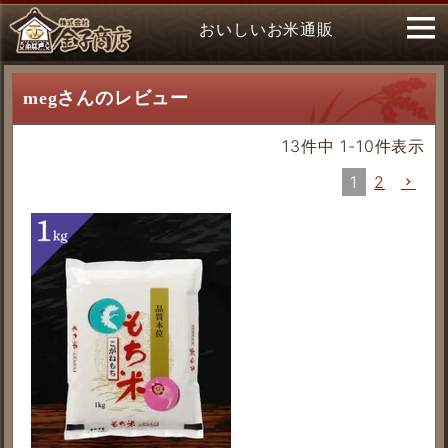
おいしいお米通販
megさんのレビュー
13
件中
1
-
10
件表示
1
2