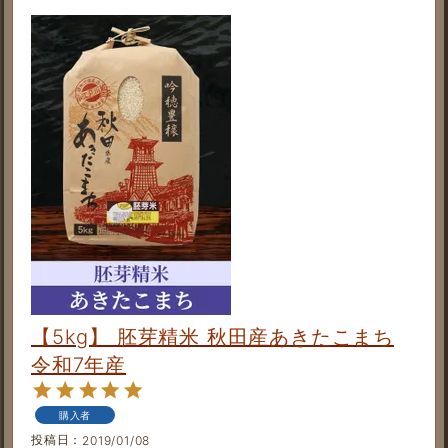
【5kg】 胚芽精米 秋田産あきたこまち
令和7年産
購入者
投稿日
2019/01/08