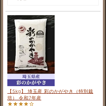
【5kg】 埼玉産 彩のかがやき（特別栽
培） 令和7年産