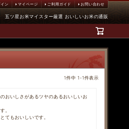
グイン
マイページ
ご利用ガイド
お問い合わせ
五ツ星お米マイスター厳選 おいしいお米の通販
1
件中
1
-
1
件表示
れのおいしさがあるツヤのあるおいしいお
す。

、とてもおいしいです。