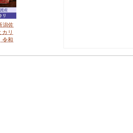
 新潟佐
ヒカリ
] 令和