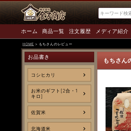
検索
ホーム
商品一覧
注文履歴
メディア紹介
HOME
もちさんのレビュー
お品書き
もちさん
コシヒカリ
お米のギフト[2合・1
キロ]
佐賀米
北海道米