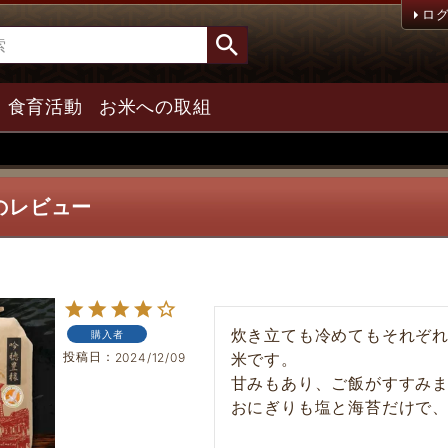
ロ
食育活動
お米への取組
のレビュー
炊き立ても冷めてもそれぞ
購入者
投稿日
米です。

2024/12/09
甘みもあり、ご飯がすすみま
おにぎりも塩と海苔だけで