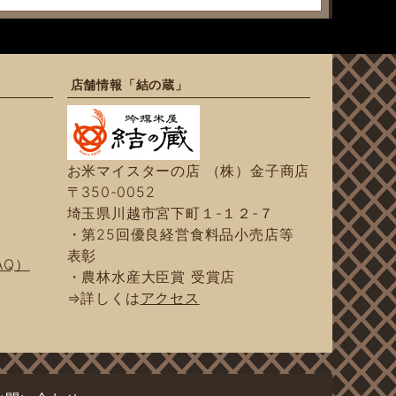
店舗情報「結の蔵」
お米マイスターの店 （株）金子商店
〒350-0052
埼玉県川越市宮下町１-１２-７
・第25回優良経営食料品小売店等
表彰
AQ）
・農林水産大臣賞 受賞店
⇒詳しくは
アクセス