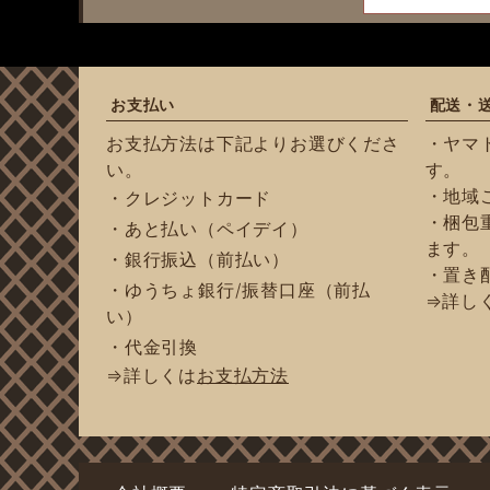
お支払い
配送・
お支払方法は下記よりお選びくださ
・ヤマ
い。
す。
・地域
・クレジットカード
・梱包重
・あと払い（ペイデイ）
ます。
・銀行振込（前払い）
・置き
・ゆうちょ銀行/振替口座（前払
⇒詳し
い）
・代金引換
⇒詳しくは
お支払方法