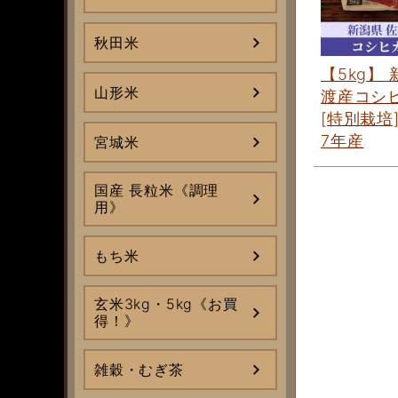
秋田米
【5kg】
山形米
渡産コシ
[特別栽培
7年産
宮城米
国産 長粒米《調理
用》
もち米
玄米3kg・5kg《お買
得！》
雑穀・むぎ茶