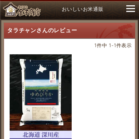
おいしいお米通販
タラチャンさんのレビュー
1
件中
1
-
1
件表示