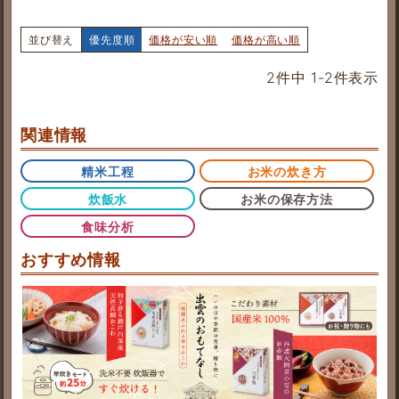
並び替え
優先度順
価格が安い順
価格が高い順
2
件中
1
-
2
件表示
関連情報
精米工程
お米の炊き方
炊飯水
お米の保存方法
食味分析
おすすめ情報