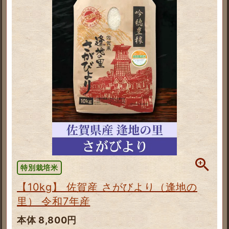
特別栽培米
【10kg】 佐賀産 さがびより（逢地の
里） 令和7年産
本体 8,800円