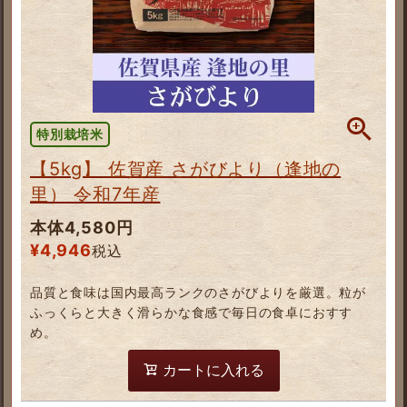
特別栽培米
【5kg】 佐賀産 さがびより（逢地の
里） 令和7年産
本体4,580円
¥
4,946
税込
品質と食味は国内最高ランクのさがびよりを厳選。粒が
ふっくらと大きく滑らかな食感で毎日の食卓におすす
め。
カートに入れる