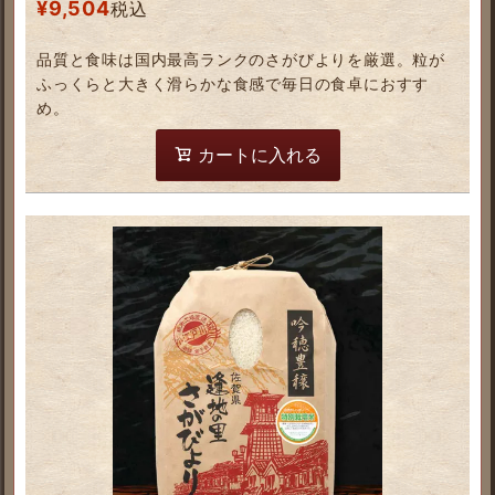
¥
9,504
税込
品質と食味は国内最高ランクのさがびよりを厳選。粒が
ふっくらと大きく滑らかな食感で毎日の食卓におすす
め。
カートに入れる