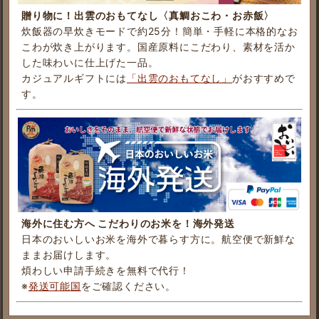
贈り物に！出雲のおもてなし〈真鯛おこわ・お赤飯〉
炊飯器の早炊きモードで約25分！簡単・手軽に本格的なお
こわが炊き上がります。国産原料にこだわり、素材を活か
した味わいに仕上げた一品。
カジュアルギフトには
「出雲のおもてなし」
がおすすめで
す。
海外に住む方へ こだわりのお米を！海外発送
日本のおいしいお米を海外で暮らす方に。航空便で新鮮な
ままお届けします。
煩わしい申請手続きを無料で代行！
※
発送可能国
をご確認ください。