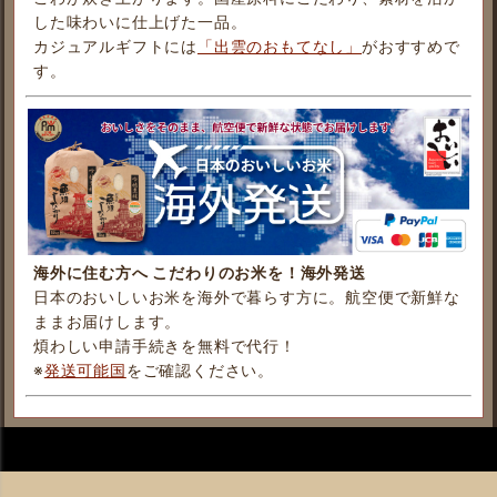
した味わいに仕上げた一品。
カジュアルギフトには
「出雲のおもてなし」
がおすすめで
す。
海外に住む方へ こだわりのお米を！海外発送
日本のおいしいお米を海外で暮らす方に。航空便で新鮮な
ままお届けします。
煩わしい申請手続きを無料で代行！
※
発送可能国
をご確認ください。