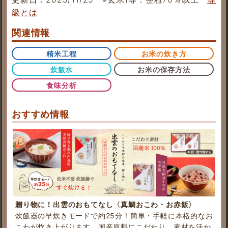
級とは
関連情報
精米工程
お米の炊き方
炊飯水
お米の保存方法
食味分析
おすすめ情報
贈り物に！出雲のおもてなし〈真鯛おこわ・お赤飯〉
炊飯器の早炊きモードで約25分！簡単・手軽に本格的なお
こわが炊き上がります。国産原料にこだわり、素材を活か