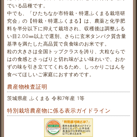
でいる品種です。
中でも、「ひたちなか市特栽・特選ふくまる栽培研
究会」の【特栽・特選ふくまる】は、農薬と化学肥
料を半分以下に抑えて栽培され、収穫後は調整ふる
い目2.00㎜以上で選別、さらに玄米タンパク質含量
基準を満たした高品質で良食味のお米です。
粒の大きさは全国トップクラスを誇り、大粒ならで
はの食感とさっぱりと切れ味がよい味わいで、おか
ずの味を引き立ててくれるため、しっかりごはんを
食べてほしいご家庭におすすめです。
農産物検査証明
茨城県産 ふくまる 令和7年産 1等
特別栽培農産物に係る表示ガイドライン