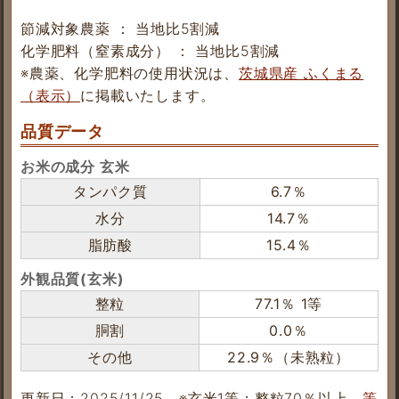
節減対象農薬 ： 当地比5割減
化学肥料（窒素成分） ： 当地比5割減
※農薬、化学肥料の使用状況は、
茨城県産 ふくまる
（表示）
に掲載いたします。
品質データ
お米の成分 玄米
タンパク質
6.7％
水分
14.7％
脂肪酸
15.4％
外観品質(玄米)
整粒
77.1％ 1等
胴割
0.0％
その他
22.9％（未熟粒）
更新日：2025/11/25
※玄米1等：整粒70％以上
等