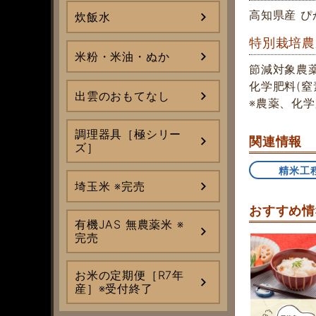
高知県産 ぴ
炊飯水
特別栽培農
米粉・米油・ぬか
節減対象農薬
化学肥料(窒素
出雲のおもてなし
※農薬、化
調理器具［極シリー
関連情報
ズ］
精米工
埼玉米 ※完売
おすすめ情
有機JAS 無農薬米 ※
完売
お米の定期便［R7年
産］※受付終了