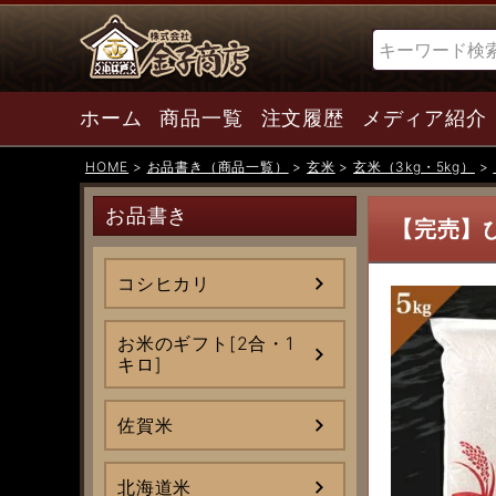
検索
ホーム
商品一覧
注文履歴
メディア紹介
HOME
お品書き（商品一覧）
玄米
玄米（3kg・5kg）
お品書き
【完売】
コシヒカリ
お米のギフト[2合・1
キロ]
佐賀米
北海道米