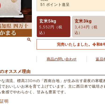
51
ポイント進呈
玄米5kg
玄米3kg
5,552円（税
3,434円（税
込）
込）
完売いたしました。令和8
商品の問い合わせ
返品
のオススメ理由
かな清流、標高230mの「西南台地」が生み出す昼夜の寒暖
質でおいしいお米を育て上げています。主に西日本で栽培さ
ち食感でやわらかく、甘みも豊富です。
証明