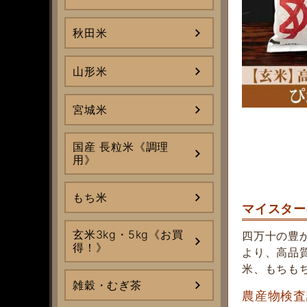
秋田米
山形米
宮城米
国産 長粒米《調理
用》
もち米
マイスター
玄米3kg・5kg《お買
四万十の豊
得！》
より、高品
米、もちも
雑穀・むぎ茶
農産物検査