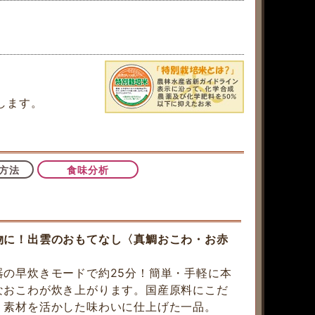
します。
方法
食味分析
物に！出雲のおもてなし〈真鯛おこわ・お赤
器の早炊きモードで約25分！簡単・手軽に本
なおこわが炊き上がります。国産原料にこだ
、素材を活かした味わいに仕上げた一品。