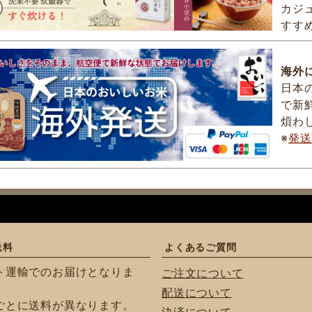
カジ
すす
海外
日本
で新
煩わ
※
発送
送料
よくあるご質問
ト運輸でのお届けとなりま
ご注文について
配送について
ごとに送料が異なります。