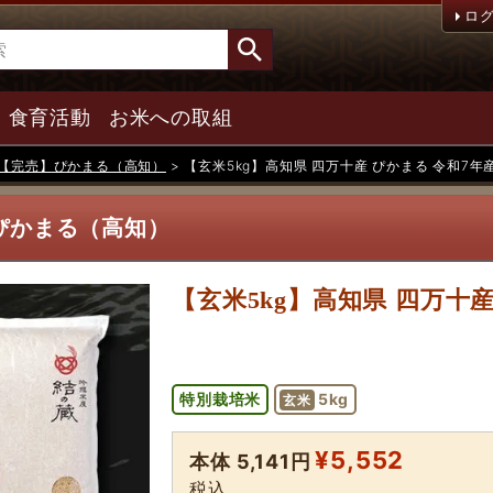
ロ
食育活動
お米への取組
【完売】ぴかまる（高知）
【玄米5kg】高知県 四万十産 ぴかまる 令和7年
ぴかまる（高知）
【玄米5kg】高知県 四万十
特別栽培米
5kg
玄米
¥
5,552
本体 5,141円
税込