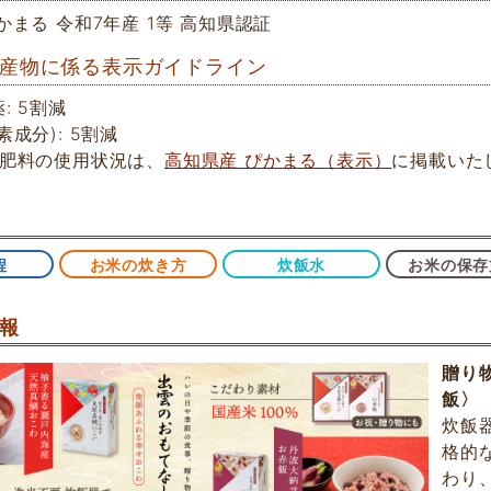
かまる 令和7年産 1等 高知県認証
産物に係る表示ガイドライン
: 5割減
成分): 5割減
学肥料の使用状況は、
高知県産 ぴかまる（表示）
に掲載いた
程
お米の炊き方
炊飯水
お米の保存
報
贈り
飯〉
炊飯
格的
わり