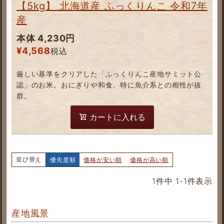
【5kg】 北海道産 ふっくりんこ 令和7年
産
本体 4,230円
¥
4,568
税込
厳しい基準をクリアした「ふっくりんこ産地サミット公
認」のお米。おにぎりや和食、特に魚介系との相性が抜
群。
カートに入れる
並び替え
優先度順
価格が安い順
価格が高い順
1
件中
1
-
1
件表示
産地風景