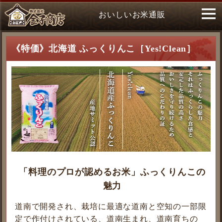
おいしいお米通販
《特価》北海道 ふっくりんこ［Yes!Clean］
「料理のプロが認めるお米」ふっくりんこの
魅力
道南で開発され、栽培に最適な道南と空知の一部限
定で作付けされている、道南生まれ、道南育ちの