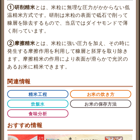
①研削精米
とは、米粒に無理な圧力がかからない低
温精米方式です。研削は米粒の表面で砥石で削って
糠層を除去するもので、当店ではダイヤモンドで薄
く削っています。
②摩擦精米
とは、米粒に強い圧力を加え、その時に
発生する摩擦作用を利用して糠層と胚芽を取り除き
ます。摩擦精米の作用により表面が滑らかで光沢の
あるお米に精米できます。
関連情報
精米工程
お米の炊き方
炊飯水
お米の保存方法
食味分析
おすすめ情報