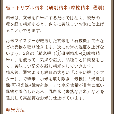
極・トリプル精米（研削精米+摩擦精米+選別）
精米は、玄米を白米にするだけではなく、複数の工
程を経て精米すると、さらに美味しいお米に仕上げ
ることができます。
お米マイスターが厳選した玄米を「石抜機」で石な
どの異物を取り除きます。次にお米の温度を上げな
いよう、2台の「精米機（①研削精米+②摩擦精
米）」を使って、気温や湿度、品種ごとに調整をし
て、美味しい部分を残し精米をしていきます。
精米後、通常よりも網目の大きい「ふるい機（シフ
ター）」で砕米、小米を取り除き、最後に「光選別
機(可視光線+近赤外線）」で水分含量が非常に低い
異物や着色したお米、乳白米（未熟なお米）などを
選別して高品質なお米に仕上げています。
精米方法