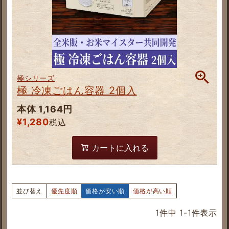
極シリーズ
極 冷凍ごはん容器 2個入
本体 1,164円
¥
1,280
税込
カートに入れる
並び替え
優先度順
価格が安い順
価格が高い順
1
件中
1
-
1
件表示