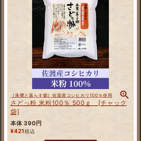
［朱鷺と暮らす郷］佐渡産コシヒカリ100％使用
さどっ粉 米粉100％ 500ｇ [チャック
袋]
本体 390円
¥
421
税込