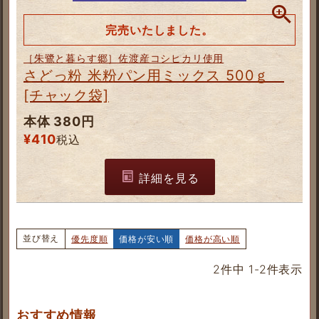
完売いたしました。
［朱鷺と暮らす郷］佐渡産コシヒカリ使用
さどっ粉 米粉パン用ミックス 500ｇ
[チャック袋]
本体 380円
¥
410
税込
詳細を見る
並び替え
優先度順
価格が安い順
価格が高い順
2
件中
1
-
2
件表示
おすすめ情報