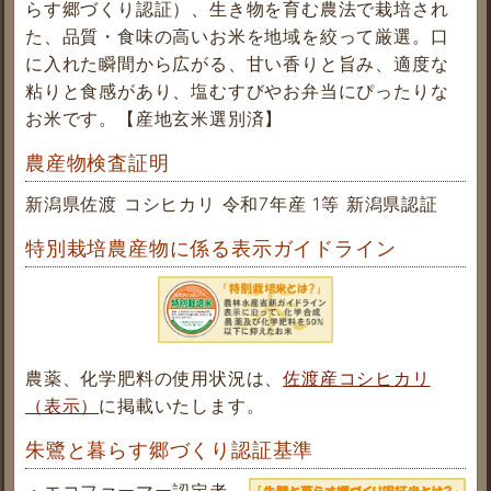
らす郷づくり認証）、生き物を育む農法で栽培され
た、品質・食味の高いお米を地域を絞って厳選。口
に入れた瞬間から広がる、甘い香りと旨み、適度な
粘りと食感があり、塩むすびやお弁当にぴったりな
お米です。【産地玄米選別済】
農産物検査証明
新潟県佐渡 コシヒカリ 令和7年産 1等 新潟県認証
特別栽培農産物に係る表示ガイドライン
農薬、化学肥料の使用状況は、
佐渡産コシヒカリ
（表示）
に掲載いたします。
朱鷺と暮らす郷づくり認証基準
・エコファーマー認定者