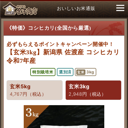
おいしいお米通販
《特価》コシヒカリ(全国から厳選)
必ずもらえるポイントキャンペーン開催中！
【玄米3kg】新潟県 佐渡産 コシヒカリ
令和7年産
特別栽培米
選別済
3kg
玄米
玄米5kg
玄米3kg
4,767円（税込）
2,948円（税込）