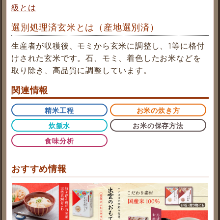
級とは
選別処理済玄米とは（産地選別済）
生産者が収穫後、モミから玄米に調整し、1等に格付
けされた玄米です。石、モミ、着色したお米などを
取り除き、高品質に調整しています。
関連情報
精米工程
お米の炊き方
炊飯水
お米の保存方法
食味分析
おすすめ情報