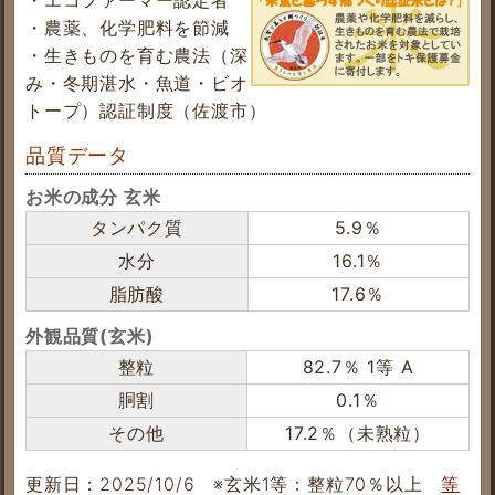
・農薬、化学肥料を節減
・生きものを育む農法（深
み・冬期湛水・魚道・ビオ
トープ）認証制度（佐渡市）
品質データ
お米の成分 玄米
タンパク質
5.9％
水分
16.1％
脂肪酸
17.6％
外観品質(玄米)
整粒
82.7％ 1等 A
胴割
0.1％
その他
17.2％（未熟粒）
更新日：2025/10/6
※玄米1等：整粒70％以上
等