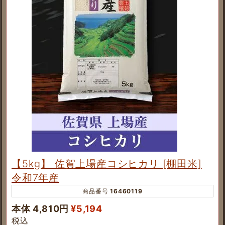
【5kg】 佐賀上場産コシヒカリ [棚田米]
令和7年産
商品番号
16460119
本体 4,810円
¥
5,194
税込