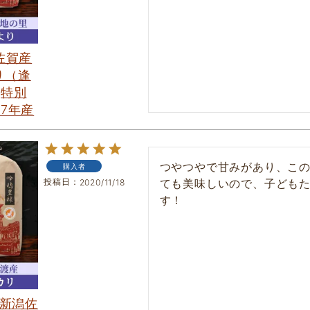
 佐賀産
り（逢
[特別
和7年産
つやつやで甘みがあり、こ
購入者
投稿日
ても美味しいので、子ども
2020/11/18
す！
 新潟佐