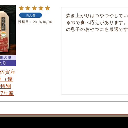
炊き上がりはつやつやして
購入者
投稿日
るので食べ応えがあります
2019/10/06
の息子のおやつにも最適で
 佐賀産
り（逢
[特別
和7年産