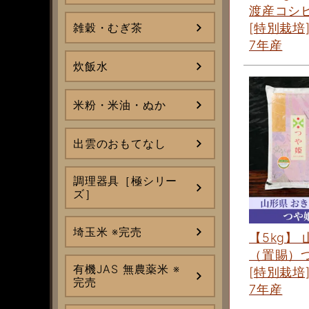
渡産コシ
雑穀・むぎ茶
[特別栽培
7年産
炊飯水
米粉・米油・ぬか
出雲のおもてなし
調理器具［極シリー
ズ］
埼玉米 ※完売
【5kg】
（置賜）
有機JAS 無農薬米 ※
[特別栽培
完売
7年産