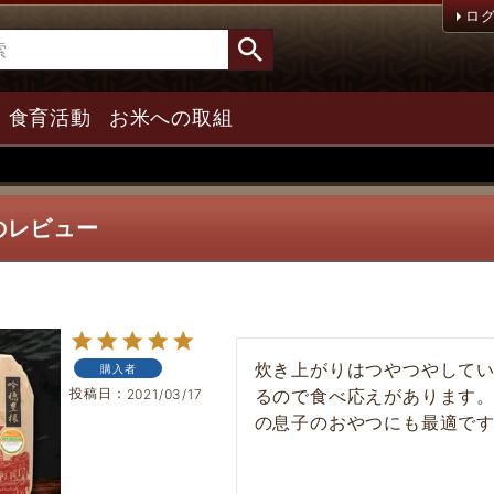
ロ
食育活動
お米への取組
んのレビュー
炊き上がりはつやつやして
購入者
投稿日
るので食べ応えがあります
2021/03/17
の息子のおやつにも最適で