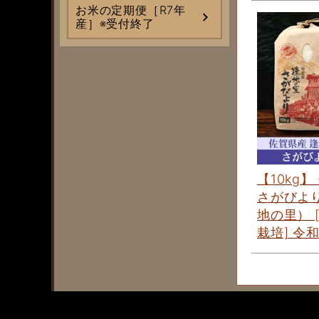
お米の定期便［R7年
産］※受付終了
【10kg】
さがびよ
地の里） 
栽培] 令