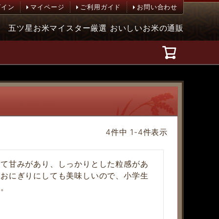
グイン
マイページ
ご利用ガイド
お問い合わせ
五ツ星お米マイスター厳選 おいしいお米の通販
4
件中
1
-
4
件表示
いて甘みがあり、しっかりとした粒感があ
。おにぎりにしても美味しいので、小学生
す。