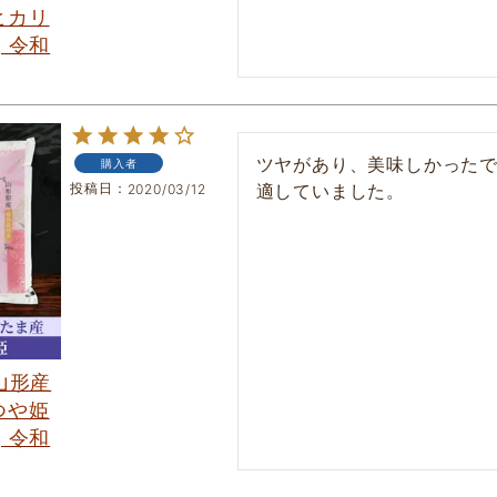
ヒカリ
] 令和
ツヤがあり、美味しかった
購入者
投稿日
適していました。
2020/03/12
 山形産
つや姫
] 令和