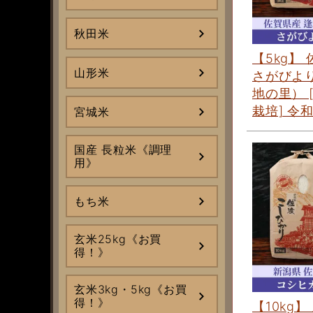
秋田米
【5kg】
山形米
さがびよ
地の里） 
栽培] 令
宮城米
国産 長粒米《調理
用》
もち米
玄米25kg《お買
得！》
玄米3kg・5kg《お買
得！》
【10kg】