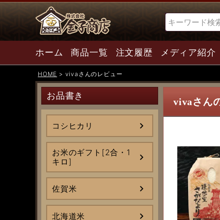
検索
ホーム
商品一覧
注文履歴
メディア紹介
HOME
vivaさんのレビュー
お品書き
vivaさ
コシヒカリ
お米のギフト[2合・1
キロ]
佐賀米
北海道米