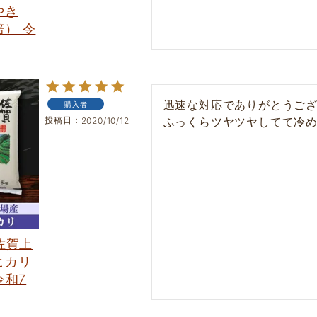
やき
） 令
迅速な対応でありがとうござ
購入者
投稿日
ふっくらツヤツヤしてて冷
2020/10/12
 佐賀上
ヒカリ
令和7