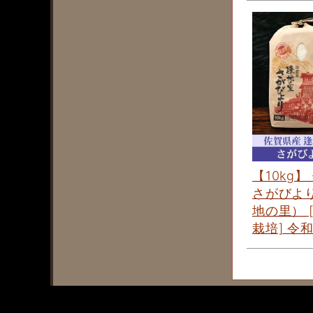
【10kg】
さがびよ
地の里） 
栽培] 令