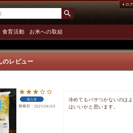
ロ
食育活動
お米への取組
んのレビュー
冷めてもパサつかないのは
購入者
投稿日
はいいかと思います。
2021/04/03