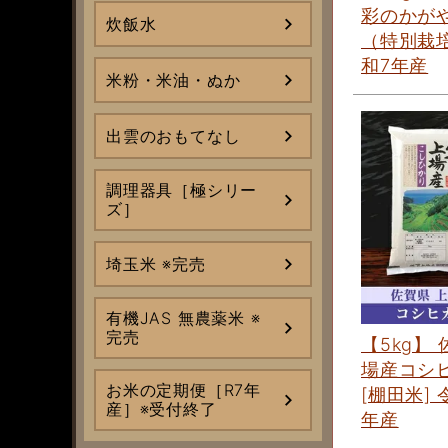
彩のかが
炊飯水
（特別栽培
和7年産
米粉・米油・ぬか
出雲のおもてなし
調理器具［極シリー
ズ］
埼玉米 ※完売
有機JAS 無農薬米 ※
完売
【5kg】
場産コシ
お米の定期便［R7年
[棚田米] 
産］※受付終了
年産