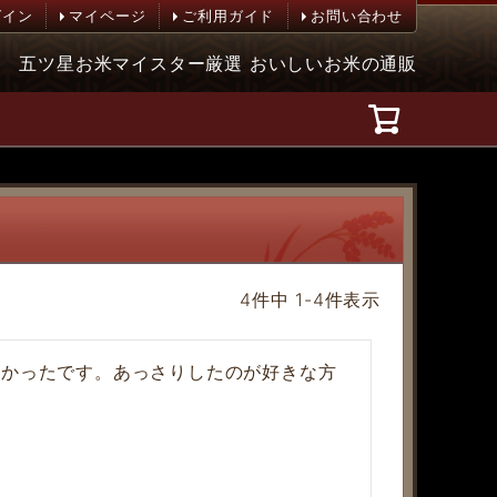
グイン
マイページ
ご利用ガイド
お問い合わせ
五ツ星お米マイスター厳選 おいしいお米の通販
4
件中
1
-
4
件表示
よかったです。あっさりしたのが好きな方