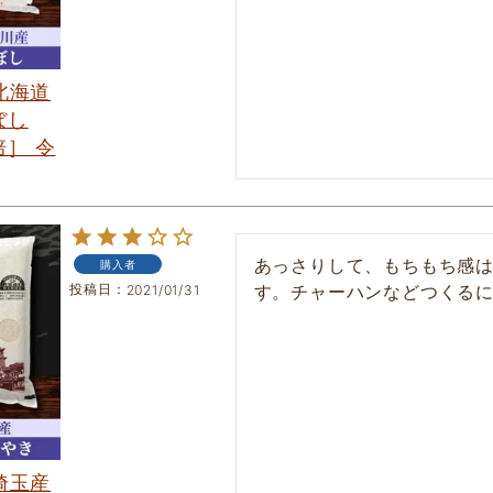
 北海道
ぼし
］ 令
あっさりして、もちもち感
購入者
投稿日
す。チャーハンなどつくる
2021/01/31
 埼玉産