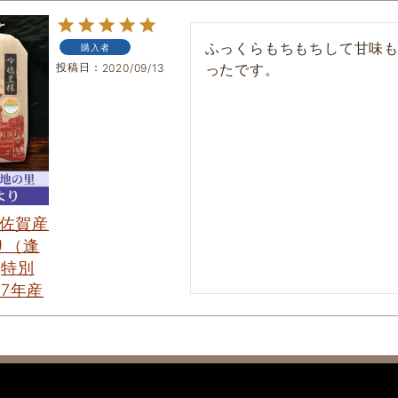
ふっくらもちもちして甘味
購入者
投稿日
ったです。
2020/09/13
 佐賀産
り（逢
[特別
和7年産