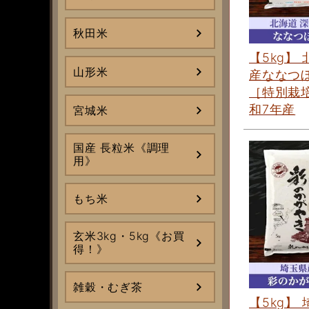
秋田米
【5kg】
山形米
産ななつ
［特別栽培
和7年産
宮城米
国産 長粒米《調理
用》
もち米
玄米3kg・5kg《お買
得！》
雑穀・むぎ茶
【5kg】