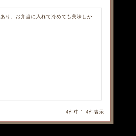
もあり、お弁当に入れて冷めても美味しか
4
件中
1
-
4
件表示