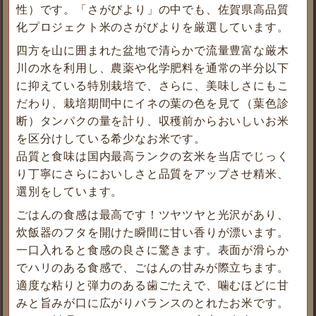
性）です。「さがびより」の中でも、佐賀県高品質
化プロジェクト米のさがびよりを厳選しています。
四方を山に囲まれた盆地で清らかで流量豊富な厳木
川の水を利用し、農薬や化学肥料を通常の半分以下
に抑えている特別栽培で、さらに、美味しさにもこ
だわり、栽培期間中にイネの葉の色を見て（葉色診
断）タンパクの量を計り、収穫前からおいしいお米
を区分けしている希少なお米です。
品質と食味は国内最高ランクの玄米を当店でじっく
り丁寧にさらにおいしさと品質をアップさせ精米、
選別をしています。
ごはんの食感は最高です！ツヤツヤと光沢があり、
炊飯器のフタを開けた瞬間に甘い香りが漂います。
一口入れると食感の良さに驚きます。表面が滑らか
でハリのある食感で、ごはんの甘みが際立ちます。
適度な粘りと弾力のある歯ごたえで、噛むほどに甘
みと旨みが口に広がりバランスのとれたお米です。