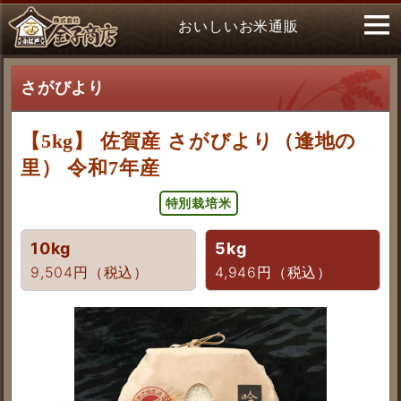
おいしいお米通販
さがびより
【5kg】 佐賀産 さがびより（逢地の
里） 令和7年産
特別栽培米
10kg
5kg
9,504円（税込）
4,946円（税込）