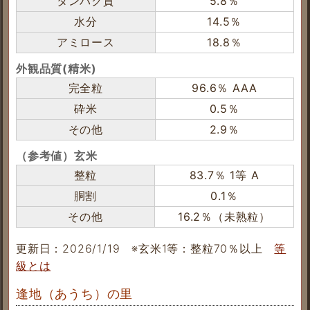
タンパク質
5.8％
水分
14.5％
アミロース
18.8％
外観品質(精米)
完全粒
96.6％ AAA
砕米
0.5％
その他
2.9％
（参考値）玄米
整粒
83.7％ 1等 A
胴割
0.1％
その他
16.2％（未熟粒）
更新日：2026/1/19
※玄米1等：整粒70％以上
等
級とは
逢地（あうち）の里