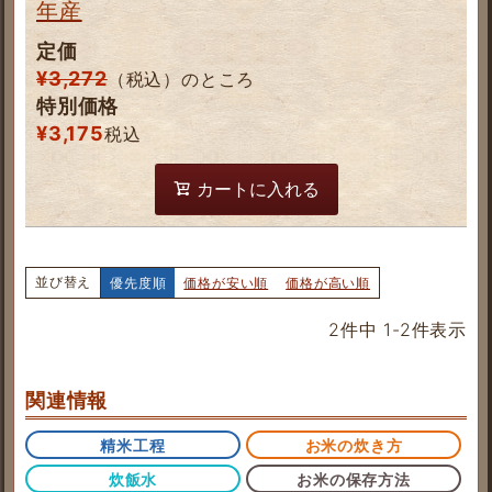
年産
定価
¥
3,272
（税込）のところ
特別価格
¥
3,175
税込
カートに入れる
並び替え
優先度順
価格が安い順
価格が高い順
2
件中
1
-
2
件表示
関連情報
精米工程
お米の炊き方
炊飯水
お米の保存方法