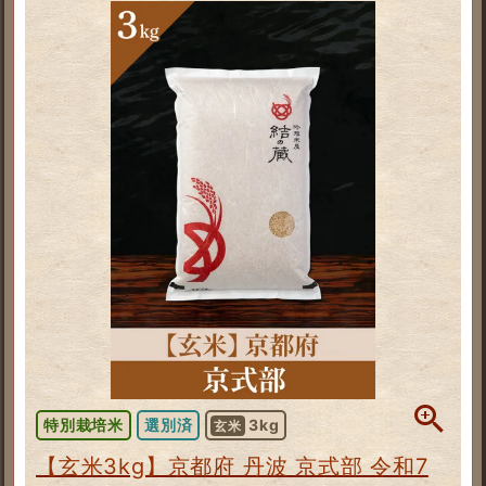
特別栽培米
選別済
3kg
玄米
【玄米3kg】京都府 丹波 京式部 令和7