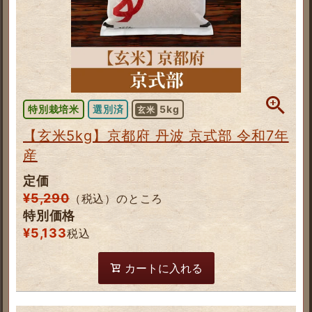
特別栽培米
選別済
5kg
玄米
【玄米5kg】京都府 丹波 京式部 令和7年
産
定価
¥
5,290
（税込）のところ
特別価格
¥
5,133
税込
カートに入れる