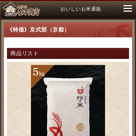
おいしいお米通販
《特価》京式部（京都）
商品リスト