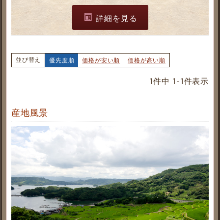
詳細を見る
並び替え
優先度順
価格が安い順
価格が高い順
1
件中
1
-
1
件表示
産地風景