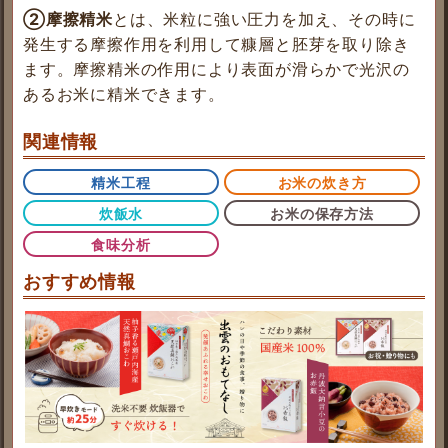
②摩擦精米
とは、米粒に強い圧力を加え、その時に
発生する摩擦作用を利用して糠層と胚芽を取り除き
ます。摩擦精米の作用により表面が滑らかで光沢の
あるお米に精米できます。
関連情報
精米工程
お米の炊き方
炊飯水
お米の保存方法
食味分析
おすすめ情報