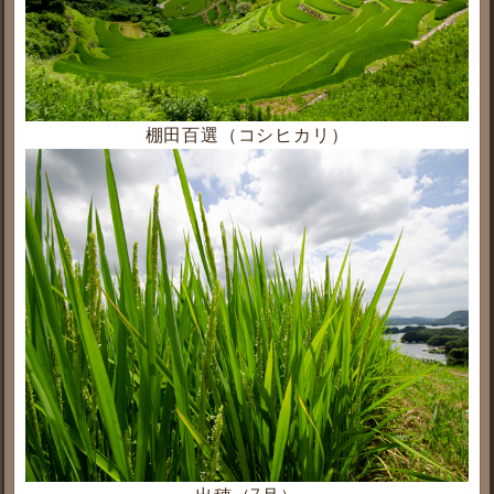
棚田百選（コシヒカリ）