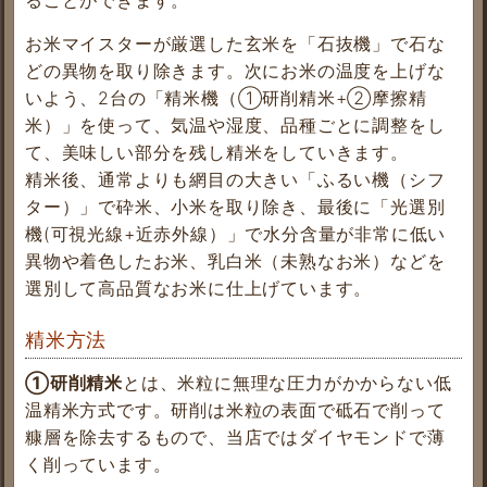
お米マイスターが厳選した玄米を「石抜機」で石な
どの異物を取り除きます。次にお米の温度を上げな
いよう、2台の「精米機（①研削精米+②摩擦精
米）」を使って、気温や湿度、品種ごとに調整をし
て、美味しい部分を残し精米をしていきます。
精米後、通常よりも網目の大きい「ふるい機（シフ
ター）」で砕米、小米を取り除き、最後に「光選別
機(可視光線+近赤外線）」で水分含量が非常に低い
異物や着色したお米、乳白米（未熟なお米）などを
選別して高品質なお米に仕上げています。
精米方法
①研削精米
とは、米粒に無理な圧力がかからない低
温精米方式です。研削は米粒の表面で砥石で削って
糠層を除去するもので、当店ではダイヤモンドで薄
く削っています。