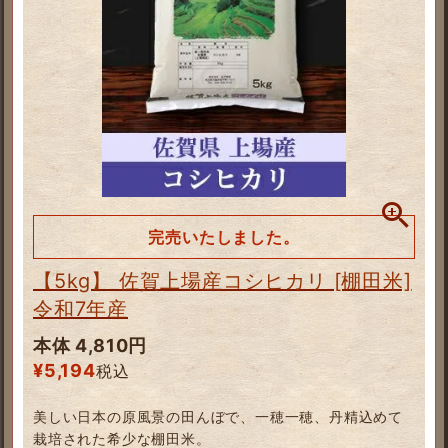
完売いたしました。
【5kg】 佐賀上場産コシヒカリ [棚田米]
令和7年産
本体 4,810円
¥
5,194
税込
美しい日本の原風景の田んぼで、一穂一穂、丹精込めて
栽培された希少な棚田米。