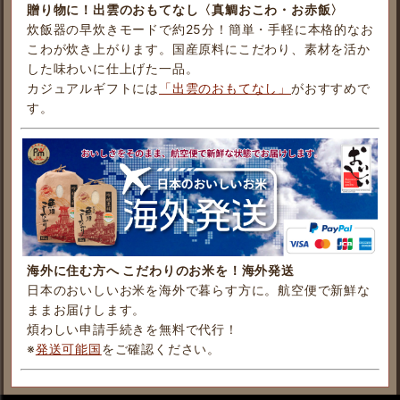
贈り物に！出雲のおもてなし〈真鯛おこわ・お赤飯〉
炊飯器の早炊きモードで約25分！簡単・手軽に本格的なお
こわが炊き上がります。国産原料にこだわり、素材を活か
した味わいに仕上げた一品。
カジュアルギフトには
「出雲のおもてなし」
がおすすめで
す。
海外に住む方へ こだわりのお米を！海外発送
日本のおいしいお米を海外で暮らす方に。航空便で新鮮な
ままお届けします。
煩わしい申請手続きを無料で代行！
※
発送可能国
をご確認ください。