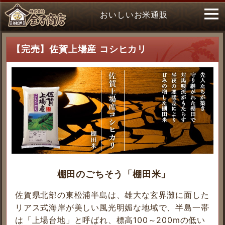
おいしいお米通販
【完売】佐賀上場産 コシヒカリ
棚田のごちそう「棚田米」
佐賀県北部の東松浦半島は、雄大な玄界灘に面した
リアス式海岸が美しい風光明媚な地域で、半島一帯
は「上場台地」と呼ばれ、標高100～200mの低い