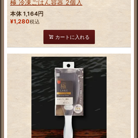
極 冷凍ごはん容器 2個入
本体 1,164円
¥
1,280
税込
カートに入れる