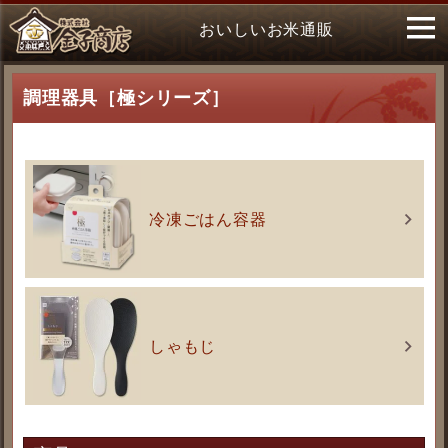
おいしいお米通販
調理器具［極シリーズ］
冷凍ごはん容器
しゃもじ