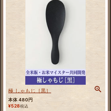
極 しゃもじ［黒］
本体 480円
¥
528
税込