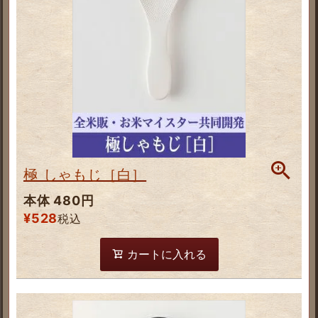
極 しゃもじ［白］
本体 480円
¥
528
税込
カートに入れる