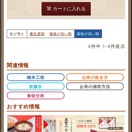
カートに入れる
並び替え
優先度順
価格が安い順
価格が高い順
4
件中
1
-
4
件表示
関連情報
精米工程
お米の炊き方
炊飯水
お米の保存方法
食味分析
おすすめ情報