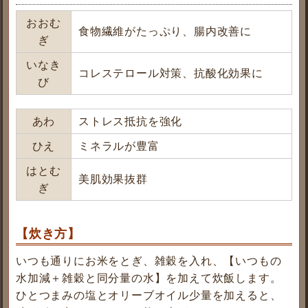
おおむ
食物繊維がたっぷり、腸内改善に
ぎ
いなき
コレステロール対策、抗酸化効果に
び
あわ
ストレス抵抗を強化
ひえ
ミネラルが豊富
はとむ
美肌効果抜群
ぎ
【炊き方】
いつも通りにお米をとぎ、雑穀を入れ、【いつもの
水加減＋雑穀と同分量の水】を加えて炊飯します。
ひとつまみの塩とオリーブオイル少量を加えると、