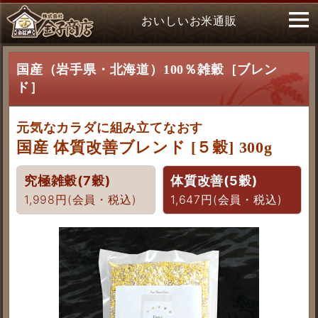
おいしいお米通販
国産（岩手県・北海道）100％雑穀［ブレン
ド］
元気なカラダに組み立てなおす
国産 体質改善ブレンド [５穀] 300g
究極雑穀(7穀)
体質改善(5穀)
1,998円(会員・税込)
1,647円(会員・税込)