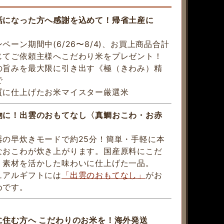
話になった方へ感謝を込めて！帰省土産に
ペーン期間中(6/26〜8/4)、お買上商品合計
じてご依頼主様へこだわり米をプレゼント！
の旨みを最大限に引き出す《極（きわみ）精
で
質に仕上げたお米マイスター厳選米
物に！出雲のおもてなし〈真鯛おこわ・お赤
器の早炊きモードで約25分！簡単・手軽に本
なおこわが炊き上がります。国産原料にこだ
、素材を活かした味わいに仕上げた一品。
ュアルギフトには
「出雲のおもてなし」
がお
めです。
に住む方へ こだわりのお米を！海外発送