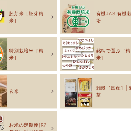
胚芽米［胚芽精
有機JAS 有機
米］
培
特別栽培米［精
銘柄で選ぶ［精
米］
米］
雑穀［国産］│
玄米
茶
お米の定期便[R7