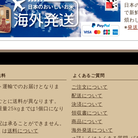
日本
で新
煩わ
※
発送
送料
よくあるご質問
ト運輸でのお届けとなりま
ご注文について
配送について
ごとに送料が異なります。
決済について
量25kgまでは1個口になり
領収書について
商品について
配は承ることができません。
海外発送について
くは
送料について