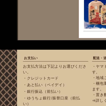
お支払い
配送・
お支払方法は下記よりお選びくださ
・ヤマ
い。
す。
・地域
・クレジットカード
・梱包重
・あと払い（ペイデイ）
ます。
・銀行振込（前払い）
・置き
・ゆうちょ銀行/振替口座（前払
⇒詳し
い）