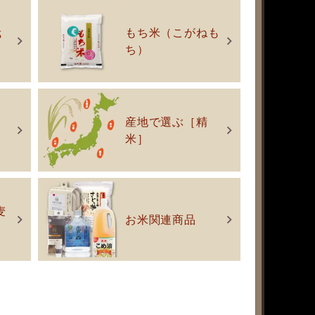
栽
もち米（こがねも
ち）
産地で選ぶ［精
米］
麦
お米関連商品