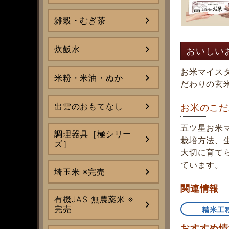
雑穀・むぎ茶
炊飯水
おいしい
お米マイス
米粉・米油・ぬか
だわりの玄
出雲のおもてなし
お米のこだ
五ツ星お米
調理器具［極シリー
栽培方法、
ズ］
大切に育て
ています。
埼玉米 ※完売
関連情報
有機JAS 無農薬米 ※
完売
精米工
おすすめ情