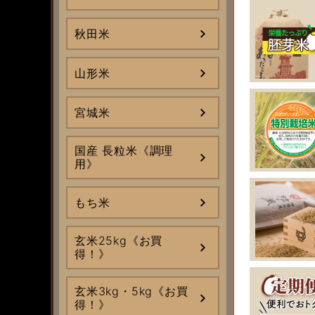
秋田米
山形米
宮城米
国産 長粒米《調理
用》
もち米
玄米25kg《お買
得！》
玄米3kg・5kg《お買
得！》