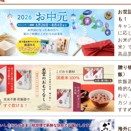
お世
も！
キャン
に応
お米
米》
高品
贈り
飯〉
炊飯
格的
わり
カジ
すす
海外