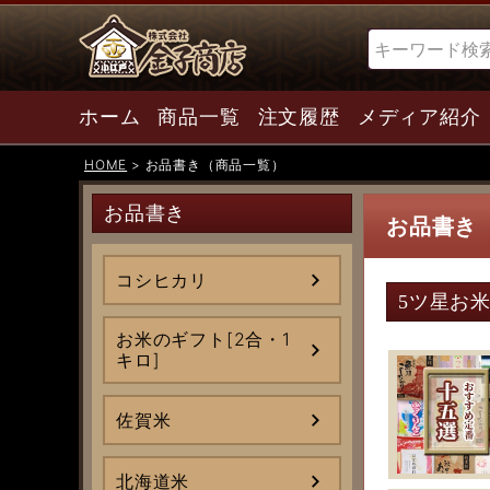
検索
ホーム
商品一覧
注文履歴
メディア紹介
HOME
お品書き（商品一覧）
お品書き
お品書き
コシヒカリ
5ツ星お
お米のギフト[2合・1
キロ]
佐賀米
北海道米