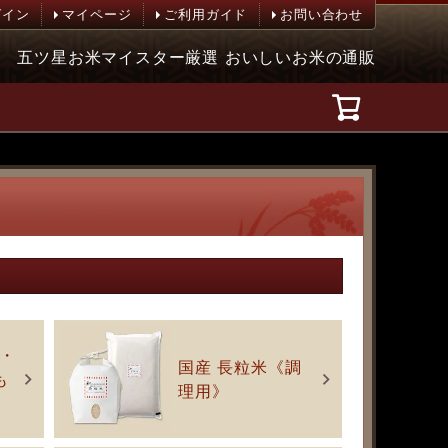
グイン
マイページ
ご利用ガイド
お問い合わせ
五ツ星お米マイスター厳選 おいしいお米の通販
g・
国産 長粒米《調
も
理用》