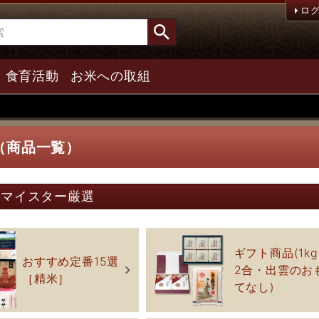
ロ
食育活動
お米への取組
（商品一覧）
米マイスター厳選
ギフト商品(1k
おすすめ定番15選
2合・出雲のお
［精米］
てなし)